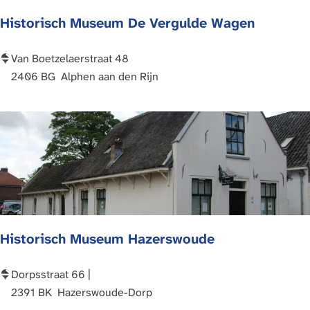
e
t
Historisch Museum De Vergulde Wagen
c
r
t
e
u
e
H
Van Boetzelaerstraat 48
m
k
i
2406 BG
Alphen aan den Rijn
]
m
s
u
t
s
o
e
r
u
i
m
s
T
c
i
h
Historisch Museum Hazerswoude
e
M
l
u
s
H
Dorpsstraat 66 |
e
i
2391 BK
Hazerswoude-Dorp
u
s