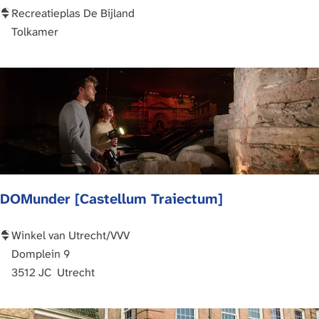
n
D
Recreatieplas De Bijland
e
e
Tolkamer
r
B
s
i
w
j
i
l
j
a
k
n
d
DOMunder [Castellum Traiectum]
D
Winkel van Utrecht/VVV
O
Domplein 9
M
3512 JC
Utrecht
u
n