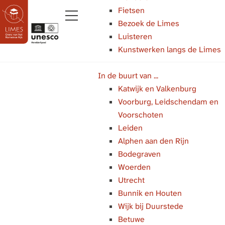
Fietsen
Bezoek de Limes
M
Luisteren
e
Kunstwerken langs de Limes
G
n
a
u
In de buurt van ...
n
Katwijk en Valkenburg
a
Voorburg, Leidschendam en
a
Voorschoten
r
Leiden
d
Alphen aan den Rijn
e
Bodegraven
h
Woerden
o
Utrecht
m
Bunnik en Houten
e
Wijk bij Duurstede
p
Betuwe
a