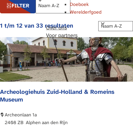
W
S
Doeboek
FILTER
a
o
Werelderfgoed
r
t
t
S
1 t/m 12 van 33 resultaten
Over ons
z
e
o
Voor partners
o
e
r
e
r
t
k
o
e
p
e
j
:
r
e
o
p
Archeologiehuis Zuid-Holland & Romeins
:
Museum
A
Archeonlaan 1a
r
2408 ZB
Alphen aan den Rijn
c