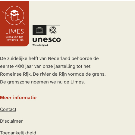
i
n
n
n
r
p
d
a
a
a
s
u
i
a
a
a
w
l
g
r
r
r
o
u
e
p
p
d
u
s
p
a
a
e
d
|
a
g
g
v
e
S
g
i
i
o
De zuidelijke helft van Nederland behoorde de
o
i
n
n
l
eerste 400 jaar van onze jaartelling tot het
l
n
a
a
g
Romeinse Rijk. De rivier de Rijn vormde de grens.
d
a
e
De grenszone noemen we nu de Limes.
a
n
t
d
Meer informatie
e
e
n
Contact
p
b
a
Disclaimer
a
g
r
Toegankelijkheid
i