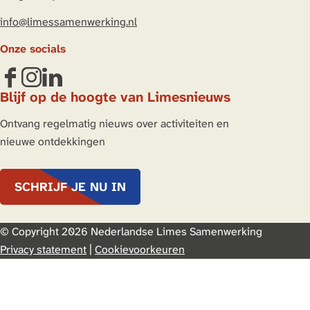
a
n
info@limessamenwerking.nl
k
a
C
Onze socials
o
H
F
I
L
Blijf op de hoogte van Limesnieuws
o
a
n
i
r
c
s
n
Ontvang regelmatig nieuws over activiteiten en
t
e
t
k
nieuwe ontdekkingen
u
b
a
e
s
o
g
d
SCHRIJF JE NU IN
o
r
I
k
a
n
L
m
L
© Copyright 2026 Nederlandse Limes Samenwerking
i
L
i
Privacy statement
|
Cookievoorkeuren
m
i
m
e
m
e
s
e
s