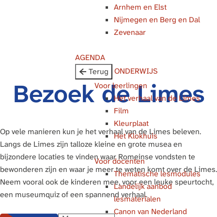
Arnhem en Elst
g
Nijmegen en Berg en Dal
e
Zevenaar
AGENDA
ONDERWIJS
Terug
Bezoek de Limes
Voor leerlingen
Het verhaal van de Limes
Film
Kleurplaat
Op vele manieren kun je het verhaal van de Limes beleven.
Het Klokhuis
Langs de Limes zijn talloze kleine en grote musea en
bijzondere locaties te vinden waar Romeinse vondsten te
Voor docenten
bewonderen zijn en waar je meer te weten komt over de Limes.
Thematische lesmodules
Neem vooral ook de kinderen mee, voor een leuke speurtocht,
Landelijk aanbod
een museumquiz of een spannend verhaal.
lesmaterialen
Canon van Nederland