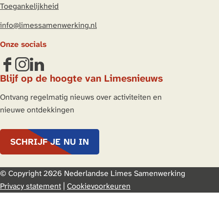
Toegankelijkheid
info@limessamenwerking.nl
Onze socials
F
I
L
Blijf op de hoogte van Limesnieuws
a
n
i
c
s
n
Ontvang regelmatig nieuws over activiteiten en
e
t
k
nieuwe ontdekkingen
b
a
e
o
g
d
SCHRIJF JE NU IN
o
r
I
k
a
n
L
m
L
© Copyright 2026 Nederlandse Limes Samenwerking
i
L
i
Privacy statement
|
Cookievoorkeuren
m
i
m
e
m
e