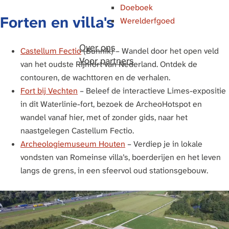
Doeboek
Forten en villa's
Werelderfgoed
Over ons
Castellum Fectio
(Bunnik) – Wandel door het open veld
Voor partners
van het oudste Rijnfort van Nederland. Ontdek de
contouren, de wachttoren en de verhalen.
Fort bij Vechten
– Beleef de interactieve Limes-expositie
in dit Waterlinie-fort, bezoek de ArcheoHotspot en
wandel vanaf hier, met of zonder gids, naar het
naastgelegen Castellum Fectio.
Archeologiemuseum Houten
– Verdiep je in lokale
vondsten van Romeinse villa’s, boerderijen en het leven
langs de grens, in een sfeervol oud stationsgebouw.