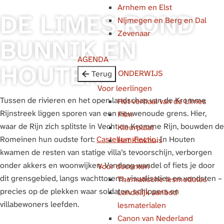
Arnhem en Elst
g
DE LIMES ROND
Nijmegen en Berg en Dal
e
Zevenaar
BUNNIK EN
AGENDA
HOUTEN
ONDERWIJS
Terug
Voor leerlingen
Tussen de rivieren en het open landschap van de Kromme
Het verhaal van de Limes
Rijnstreek liggen sporen van een eeuwenoude grens. Hier,
Film
waar de Rijn zich splitste in Vecht en Kromme Rijn, bouwden de
Kleurplaat
Romeinen hun oudste fort:
Castellum Fectio
. In Houten
Het Klokhuis
kwamen de resten van statige villa’s tevoorschijn, verborgen
onder akkers en woonwijken. Vandaag wandel of fiets je door
Voor docenten
dit grensgebied, langs wachttorens, visualisaties en vondsten –
Thematische lesmodules
precies op de plekken waar soldaten, schippers en
Landelijk aanbod
villabewoners leefden.
lesmaterialen
Canon van Nederland