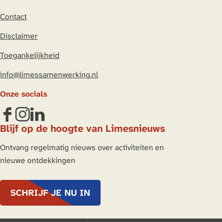
n
h
Contact
e
Disclaimer
t
p
Toegankelijkheid
l
info@limessamenwerking.nl
a
v
Onze socials
e
i
F
I
L
Blijf op de hoogte van Limesnieuws
s
a
n
i
e
c
s
n
Ontvang regelmatig nieuws over activiteiten en
l
e
t
k
nieuwe ontdekkingen
b
a
e
o
g
d
SCHRIJF JE NU IN
o
r
I
k
a
n