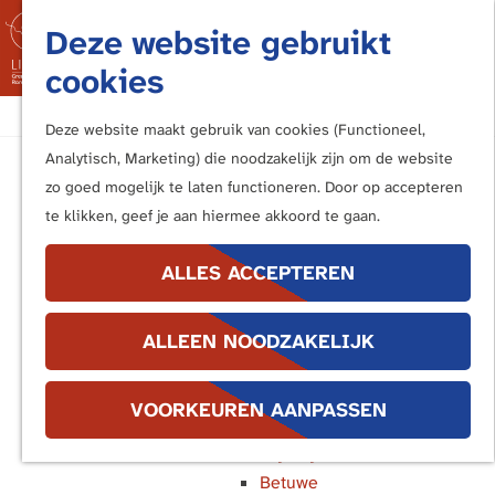
Fietsen
Deze website gebruikt
Bezoek de Limes
M
cookies
Luisteren
e
Kunstwerken langs de Limes
G
n
Deze website maakt gebruik van cookies (Functioneel,
a
u
Analytisch, Marketing) die noodzakelijk zijn om de website
In de buurt van ...
n
zo goed mogelijk te laten functioneren. Door op accepteren
Katwijk en Valkenburg
a
te klikken, geef je aan hiermee akkoord te gaan.
Voorburg, Leidschendam en
a
Voorschoten
r
ALLES ACCEPTEREN
Leiden
d
Alphen aan den Rijn
e
Bodegraven
ALLEEN NOODZAKELIJK
h
Woerden
o
Utrecht
m
VOORKEUREN AANPASSEN
Bunnik en Houten
e
Wijk bij Duurstede
p
Betuwe
a