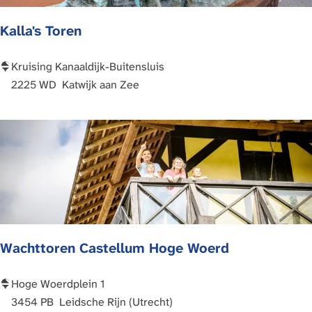
l
B
Kalla's Toren
i
r
u
i
s
t
K
Kruising Kanaaldijk-Buitensluis
t
a
2225 WD
Katwijk aan Zee
e
l
n
l
b
a
u
'
r
s
g
T
o
r
Wachttoren Castellum Hoge Woerd
e
n
W
Hoge Woerdplein 1
a
3454 PB
Leidsche Rijn (Utrecht)