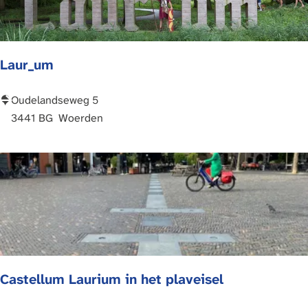
n
m
u
Laur_um
s
e
u
L
Oudelandseweg 5
m
a
3441 BG
Woerden
W
u
o
r
e
_
r
u
d
m
e
n
Castellum Laurium in het plaveisel