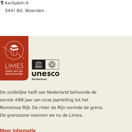
C
Kerkplein 6
a
3441 BG
Woerden
s
t
e
l
l
u
m
L
a
u
De zuidelijke helft van Nederland behoorde de
r
eerste 400 jaar van onze jaartelling tot het
i
Romeinse Rijk. De rivier de Rijn vormde de grens.
u
De grenszone noemen we nu de Limes.
m
i
Meer informatie