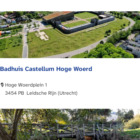
c
h
t
t
o
r
e
n
Badhuis Castellum Hoge Woerd
C
a
s
B
Hoge Woerdplein 1
t
a
3454 PB
Leidsche Rijn (Utrecht)
e
d
l
h
l
u
u
i
m
s