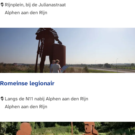
M
Rijnplein, bij de Julianastraat
a
Alphen aan den Rijn
q
u
e
t
t
e
C
a
Romeinse legionair
s
t
e
R
Langs de N11 nabij Alphen aan den Rijn
l
o
Alphen aan den Rijn
l
m
u
e
m
i