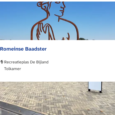
H
i
e
r
Romeinse Baadster
R
Recreatieplas De Bijland
o
Tolkamer
m
e
i
n
s
e