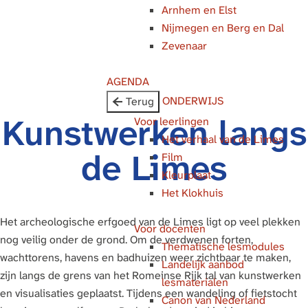
Arnhem en Elst
g
Nijmegen en Berg en Dal
e
Zevenaar
AGENDA
ONDERWIJS
Terug
Kunstwerken langs
Voor leerlingen
Het verhaal van de Limes
de Limes
Film
Kleurplaat
Het Klokhuis
Het archeologische erfgoed van de Limes ligt op veel plekken
Voor docenten
nog veilig onder de grond. Om de verdwenen forten,
Thematische lesmodules
wachttorens, havens en badhuizen weer zichtbaar te maken,
Landelijk aanbod
zijn langs de grens van het Romeinse Rijk tal van kunstwerken
lesmaterialen
en visualisaties geplaatst. Tijdens een wandeling of fietstocht
Canon van Nederland