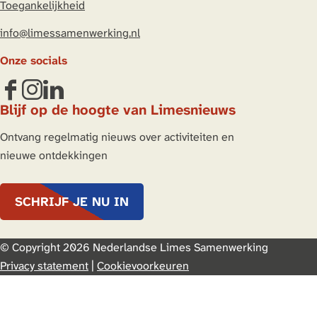
Toegankelijkheid
info@limessamenwerking.nl
Onze socials
F
I
L
Blijf op de hoogte van Limesnieuws
a
n
i
c
s
n
Ontvang regelmatig nieuws over activiteiten en
e
t
k
nieuwe ontdekkingen
b
a
e
o
g
d
SCHRIJF JE NU IN
o
r
I
k
a
n
L
m
L
© Copyright 2026 Nederlandse Limes Samenwerking
i
L
i
Privacy statement
|
Cookievoorkeuren
m
i
m
e
m
e