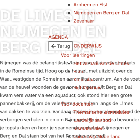
Arnhem en Elst
g
DE LIMES IN
Nijmegen en Berg en Dal
e
Zevenaar
NIJMEGEN EN
AGENDA
BERG EN DAL
ONDERWIJS
Terug
Voor leerlingen
Nijmegen was dé belangrijkste Romeinse stad en legerplaats
Het verhaal van de Limes
in de Romeinse tijd. Hoog op de heuvel, met uitzicht over de
Film
Waal, vestigden de Romeinen een militair centrum. Aan de voet
Kleurplaat
van de heuvel woonden de gewone burgers. Uit Berg en Dal
Het Klokhuis
kwam vers water via een aquaduct; ook stond hier een grote
pannenbakkerij, om de vele forten en huizen langs de Limes
Voor docenten
van dakken te voorzien. Vandaag ontdek je vooral wandelend de
Thematische lesmodules
verborgen verhalen in en om Nijmegen. En in musea bewonder
Landelijk aanbod
je topstukken en hoor je spannende verhalen. Nijmegen en
lesmaterialen
Berg en Dal staan bol van het Romeins erfgoed!
Canon van Nederland