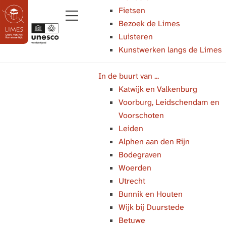
Fietsen
Bezoek de Limes
M
Luisteren
e
Kunstwerken langs de Limes
G
n
a
u
In de buurt van ...
n
Katwijk en Valkenburg
a
Voorburg, Leidschendam en
a
Voorschoten
r
Leiden
d
Alphen aan den Rijn
e
Bodegraven
h
Woerden
o
Utrecht
m
Bunnik en Houten
e
Wijk bij Duurstede
p
Betuwe
a