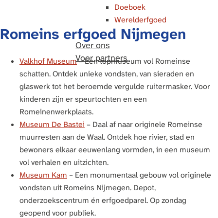
Doeboek
Werelderfgoed
Romeins erfgoed Nijmegen
Over ons
Voor partners
Valkhof Museum
– Een topmuseum vol Romeinse
schatten. Ontdek unieke vondsten, van sieraden en
glaswerk tot het beroemde vergulde ruitermasker. Voor
kinderen zijn er speurtochten en een
Romeinenwerkplaats.
Museum De Bastei
– Daal af naar originele Romeinse
muurresten aan de Waal. Ontdek hoe rivier, stad en
bewoners elkaar eeuwenlang vormden, in een museum
vol verhalen en uitzichten.
Museum Kam
– Een monumentaal gebouw vol originele
vondsten uit Romeins Nijmegen. Depot,
onderzoekscentrum én erfgoedparel. Op zondag
geopend voor publiek.