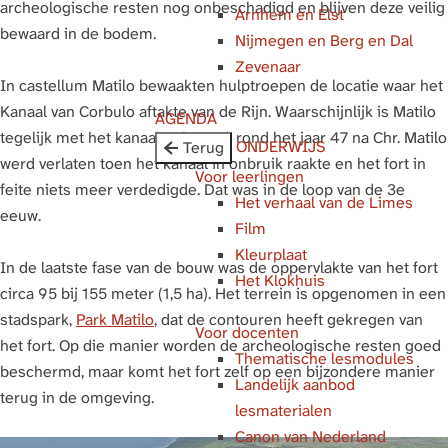
archeologische resten nog onbeschadigd en blijven deze veilig
Arnhem en Elst
g
bewaard in de bodem.
Nijmegen en Berg en Dal
e
Zevenaar
In castellum Matilo bewaakten hulptroepen de locatie waar het
Kanaal van Corbulo aftakte van de Rijn. Waarschijnlijk is Matilo
AGENDA
tegelijk met het kanaal gebouwd, rond het jaar 47 na Chr. Matilo
ONDERWIJS
Terug
werd verlaten toen het kanaal in onbruik raakte en het fort in
Voor leerlingen
feite niets meer verdedigde. Dat was in de loop van de 3e
Het verhaal van de Limes
eeuw.
Film
Kleurplaat
In de laatste fase van de bouw was de oppervlakte van het fort
Het Klokhuis
circa 95 bij 155 meter (1,5 ha). Het terrein is opgenomen in een
stadspark,
Park Matilo
, dat de contouren heeft gekregen van
Voor docenten
het fort. Op die manier worden de archeologische resten goed
Thematische lesmodules
beschermd, maar komt het fort zelf op een bijzondere manier
Landelijk aanbod
terug in de omgeving.
lesmaterialen
Canon van Nederland