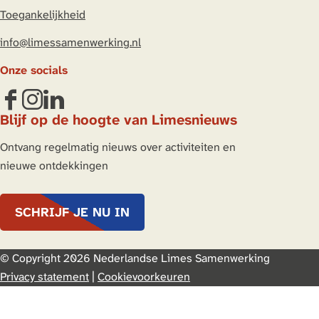
Toegankelijkheid
info@limessamenwerking.nl
Onze socials
F
I
L
Blijf op de hoogte van Limesnieuws
a
n
i
c
s
n
Ontvang regelmatig nieuws over activiteiten en
e
t
k
nieuwe ontdekkingen
b
a
e
o
g
d
SCHRIJF JE NU IN
o
r
I
k
a
n
L
m
L
© Copyright 2026 Nederlandse Limes Samenwerking
i
L
i
Privacy statement
|
Cookievoorkeuren
m
i
m
e
m
e