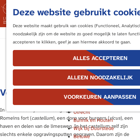
Fietsen
Deze website gebruikt cooki
Bezoek de Limes
M
Luisteren
e
Deze website maakt gebruik van cookies (Functioneel, Analytisc
Kunstwerken langs de Limes
G
n
noodzakelijk zijn om de website zo goed mogelijk te laten funct
a
u
accepteren te klikken, geef je aan hiermee akkoord te gaan.
In de buurt van ...
Leiden
n
Katwijk en Valkenburg
a
ALLES ACCEPTEREN
Voorburg, Leidschendam en
a
Voorschoten
r
ALLEEN NOODZAKELIJK
Leiden
d
Alphen aan den Rijn
e
Veilig onder de grond
Bodegraven
h
VOORKEUREN AANPASSEN
Woerden
o
In de Leidse wijk Roomburg liggen de restanten van een
Utrecht
m
Romeins fort (
castellum
), een dorp voor burgers (
vicus
), een
Bunnik en Houten
e
haven en delen van de limesweg. In het castellum zelf zijn
Wijk bij Duurstede
p
slechts enkele opgravingsputten gegraven. Daarom zijn de
Betuwe
a