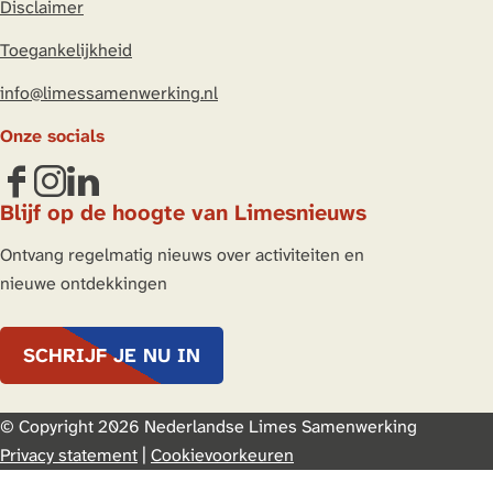
Disclaimer
Toegankelijkheid
info@limessamenwerking.nl
Onze socials
F
I
L
Blijf op de hoogte van Limesnieuws
a
n
i
c
s
n
Ontvang regelmatig nieuws over activiteiten en
e
t
k
nieuwe ontdekkingen
b
a
e
o
g
d
SCHRIJF JE NU IN
o
r
I
k
a
n
L
m
L
© Copyright 2026 Nederlandse Limes Samenwerking
i
L
i
Privacy statement
|
Cookievoorkeuren
m
i
m