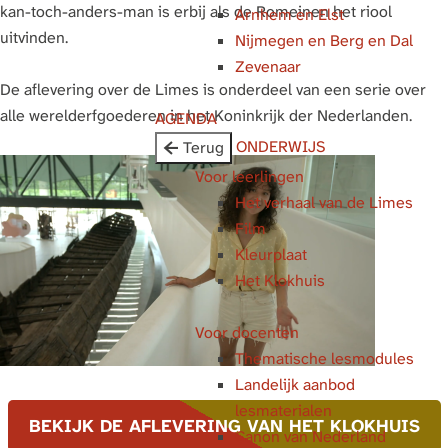
kan-toch-anders-man is erbij als de Romeinen het riool
Arnhem en Elst
g
uitvinden.
Nijmegen en Berg en Dal
e
Zevenaar
De aflevering over de Limes is onderdeel van een serie over
alle werelderfgoederen in het Koninkrijk der Nederlanden.
AGENDA
ONDERWIJS
Terug
Voor leerlingen
Het verhaal van de Limes
Film
Kleurplaat
Het Klokhuis
Voor docenten
Thematische lesmodules
Landelijk aanbod
lesmaterialen
BEKIJK DE AFLEVERING VAN HET KLOKHUIS
Canon van Nederland