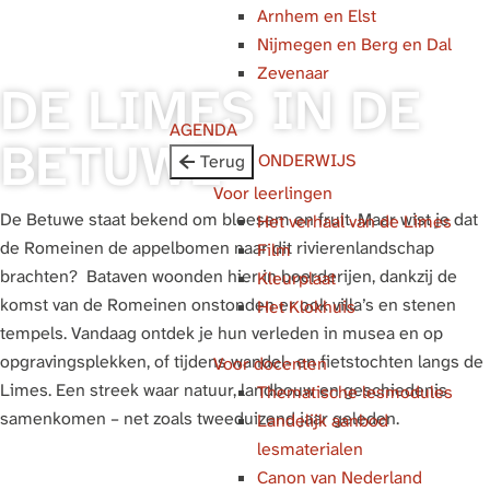
Arnhem en Elst
g
Nijmegen en Berg en Dal
e
Zevenaar
DE LIMES IN DE
AGENDA
BETUWE
ONDERWIJS
Terug
Voor leerlingen
De Betuwe staat bekend om bloesem en fruit. Maar wist je dat
Het verhaal van de Limes
de Romeinen de appelbomen naar dit rivierenlandschap
Film
brachten? Bataven woonden hier in boerderijen, dankzij de
Kleurplaat
komst van de Romeinen onstonden er ook villa’s en stenen
Het Klokhuis
tempels. Vandaag ontdek je hun verleden in musea en op
opgravingsplekken, of tijdens wandel- en fietstochten langs de
Voor docenten
Limes. Een streek waar natuur, landbouw en geschiedenis
Thematische lesmodules
samenkomen – net zoals tweeduizend jaar geleden.
Landelijk aanbod
lesmaterialen
Canon van Nederland