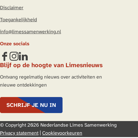
Disclaimer
Toegankelijkheid
info@limessamenwerking.nl
Onze socials
F
I
L
Blijf op de hoogte van Limesnieuws
a
n
i
c
s
n
Ontvang regelmatig nieuws over activiteiten en
e
t
k
nieuwe ontdekkingen
b
a
e
o
g
d
SCHRIJF JE NU IN
o
r
I
k
a
n
L
m
L
© Copyright 2026 Nederlandse Limes Samenwerking
i
L
i
Privacy statement
|
Cookievoorkeuren