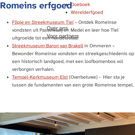
Romeins erfgoed
Doeboek
Werelderfgoed
Flipje en Streekmuseum Tiel
– Ontdek Romeinse
Over ons
vondsten uit Passewaaij en Medel en leer hoe Tiel
Voor partners
uitgroeide tot een handelsstad.
Streekmuseum Baron van Brakell
in Ommeren –
Bewonder Romeinse vondsten en streekgeschiedenis op
een historisch landgoed, met een loofbomenbos vol
verborgen verhalen.
Tempel-Kerkmuseum Elst
(Overbetuwe) - Hier sta je
tussen de fundamenten van een grote Romeinse tempel.