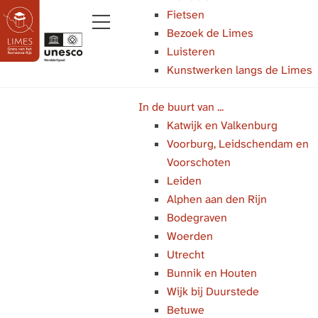
Fietsen
Bezoek de Limes
M
Luisteren
e
Kunstwerken langs de Limes
G
n
a
u
In de buurt van ...
n
Katwijk en Valkenburg
a
Voorburg, Leidschendam en
a
Voorschoten
r
Leiden
d
Alphen aan den Rijn
e
Bodegraven
h
Woerden
o
Utrecht
m
Bunnik en Houten
e
Wijk bij Duurstede
p
Betuwe
a