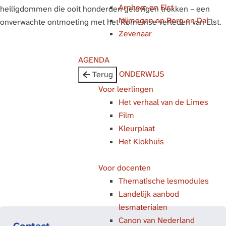
Arnhem en Elst
g
heiligdommen die ooit honderden gelovigen trokken – een
Nijmegen en Berg en Dal
e
onverwachte ontmoeting met het Romeinse verleden van Elst.
Zevenaar
AGENDA
ONDERWIJS
Terug
Voor leerlingen
Het verhaal van de Limes
Film
Kleurplaat
Het Klokhuis
Voor docenten
Thematische lesmodules
Landelijk aanbod
lesmaterialen
Canon van Nederland