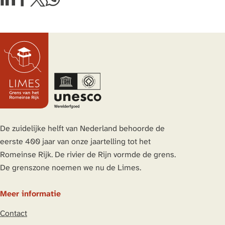
D
D
D
D
a
e
e
e
e
m
e
e
e
e
l
l
l
l
d
d
d
d
e
e
e
e
z
z
z
z
e
e
e
e
p
p
p
p
a
a
a
a
De zuidelijke helft van Nederland behoorde de
g
g
g
g
eerste 400 jaar van onze jaartelling tot het
i
i
i
i
Romeinse Rijk. De rivier de Rijn vormde de grens.
n
n
n
n
De grenszone noemen we nu de Limes.
a
a
a
a
o
o
o
o
Meer informatie
p
p
p
p
Contact
L
F
X
W