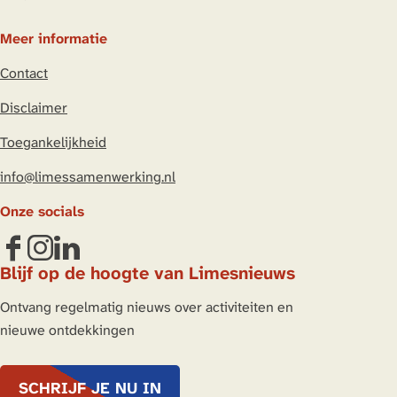
Meer informatie
Contact
Disclaimer
Toegankelijkheid
info@limessamenwerking.nl
Onze socials
F
I
L
Blijf op de hoogte van Limesnieuws
a
n
i
c
s
n
Ontvang regelmatig nieuws over activiteiten en
e
t
k
nieuwe ontdekkingen
b
a
e
o
g
d
SCHRIJF JE NU IN
o
r
I