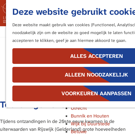
Fietsen
Deze website gebruikt cooki
Bezoek de Limes
M
Luisteren
e
Deze website maakt gebruik van cookies (Functioneel, Analytisc
Kunstwerken langs de Limes
G
n
noodzakelijk zijn om de website zo goed mogelijk te laten funct
a
u
accepteren te klikken, geef je aan hiermee akkoord te gaan.
In de buurt van ...
Rijswijk / Wijk bij
n
Katwijk en Valkenburg
a
ALLES ACCEPTEREN
Duurstede
Voorburg, Leidschendam en
a
Voorschoten
r
ALLEEN NOODZAKELIJK
Leiden
d
Alphen aan den Rijn
e
Bodegraven
h
VOORKEUREN AANPASSEN
Woerden
o
Toevallige vondsten
Utrecht
m
Bunnik en Houten
e
Tijdens ontzandingen in de 20ste eeuw kwamen in de
Wijk bij Duurstede
p
uiterwaarden van Rijswijk (Gelderland) grote hoeveelheden
Betuwe
a