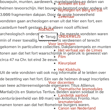
bouwpuin, munten, aardewerk, mantelspelden en delen van
Arnhem en Elst
g
helmen tevoorschijn. Het bouwpuin bestond onder andere uit
Nijmegen en Berg en Dal
e
3.000 fragmenten dakpan. Door de grote hoeveelheid
Zevenaar
vondsten gaan archeologen ervan uit dat hier een fort, een
castellum
heeft gestaan. Er is alleen nooit officieel
AGENDA
archeologisch onderzoek gedaan. De meeste vondsten waren
ONDERWIJS
Terug
min of meer toevallig. Veel ervan is verdwenen of terecht
Voor leerlingen
gekomen in particuliere collecties. Dakpanstempels en munten
Het verhaal van de Limes
tonen aan dat het fort waarschijnlijk in gebruik is geweest van
Film
circa 47 na Chr. tot eind 3e eeuw.
Kleurplaat
Het Klokhuis
Uit de vele vondsten valt ook nog informatie af te leiden over
de bezetting van het fort. Eén van de helmen draagt inscripties
Voor docenten
van twee achtereenvolgende eigenaren: Titus Allienus
Thematische lesmodules
Martial(n)is en Statorius Tertius. Beiden waren soldaat in de
Landelijk aanbod
centuria
(eenheid van 80 man) van Antonius Fronto. Hun
lesmaterialen
namen tonen aan dat het Romeinse burgers waren.
Canon van Nederland