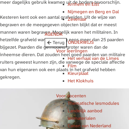
meer dagelijks gebruik kwamen uit de bodem tevoorschijn.
Arnhem en Elst
g
Nijmegen en Berg en Dal
e
Kesteren kent ook een aantal grafvelden. Uit de wijze van
Zevenaar
begraven en de meegegeven objecten blijkt dat er meest
mannen waren begraven. Mogelijk waren het militairen. In
AGENDA
hetzelfde grafveld waren ook nog eens meer dan 25 paarden
ONDERWIJS
Terug
bijgezet. Paarden die gemiddeld groter waren dan de
Voor leerlingen
inheemse dieren. Dat zouden heel goed paarden van militaire
Het verhaal van de Limes
ruiters geweest kunnen zijn, die vanwege de speciale affectie
Film
van hun eigenaren ook een plaats in het grafveld hebben
Kleurplaat
gekregen.
Het Klokhuis
Voor docenten
Thematische lesmodules
Landelijk aanbod
lesmaterialen
Canon van Nederland