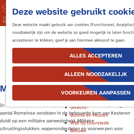
Fietsen
Deze website gebruikt cooki
Bezoek de Limes
M
Luisteren
e
Deze website maakt gebruik van cookies (Functioneel, Analytisc
Kunstwerken langs de Limes
G
n
noodzakelijk zijn om de website zo goed mogelijk te laten funct
a
u
accepteren te klikken, geef je aan hiermee akkoord te gaan.
In de buurt van ...
Kesteren
n
Katwijk en Valkenburg
a
ALLES ACCEPTEREN
Voorburg, Leidschendam en
a
Voorschoten
r
ALLEEN NOODZAKELIJK
Leiden
d
Alphen aan den Rijn
e
Militaire aanwezigheid
Bodegraven
h
VOORKEUREN AANPASSEN
Woerden
o
In Kesteren was in de Romeinse tijd volop activiteit. Een groot
Utrecht
m
aantal Romeinse vondsten in de bebouwde kom van Kesteren
Bunnik en Houten
e
duidt op een militaire aanwezigheid. Militaire
Wijk bij Duurstede
p
uitrustingsstukken, wapenonderdelen en voorwerpen voor
Betuwe
a