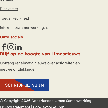
Disclaimer
Toegankelijkheid
info@limessamenwerking.nl
Onze socials
F
I
L
Blijf op de hoogte van Limesnieuws
a
n
i
c
s
n
Ontvang regelmatig nieuws over activiteiten en
e
t
k
nieuwe ontdekkingen
b
a
e
o
g
d
SCHRIJF JE NU IN
o
r
I
k
a
n
L
m
L
© Copyright 2026 Nederlandse Limes Samenwerking
i
L
i
Privacy statement
|
Cookievoorkeuren