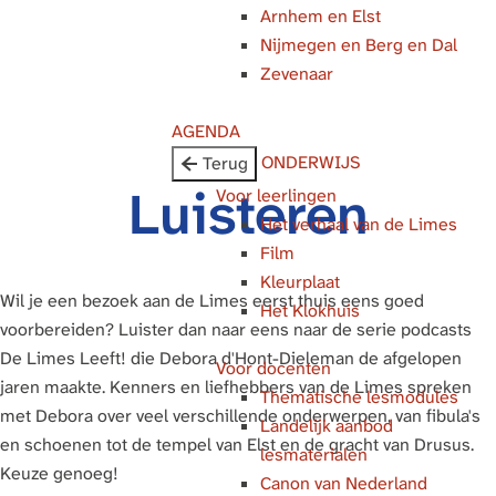
Arnhem en Elst
g
Nijmegen en Berg en Dal
e
Zevenaar
AGENDA
ONDERWIJS
Terug
Luisteren
Voor leerlingen
Het verhaal van de Limes
Film
Kleurplaat
Wil je een bezoek aan de Limes eerst thuis eens goed
Het Klokhuis
voorbereiden? Luister dan naar eens naar de serie podcasts
De Limes Leeft! die Debora d'Hont-Dieleman de afgelopen
Voor docenten
jaren maakte. Kenners en liefhebbers van de Limes spreken
Thematische lesmodules
met Debora over veel verschillende onderwerpen, van fibula's
Landelijk aanbod
en schoenen tot de tempel van Elst en de gracht van Drusus.
lesmaterialen
Keuze genoeg!
Canon van Nederland