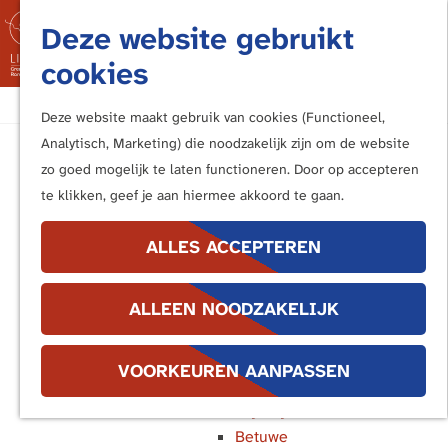
Fietsen
Deze website gebruikt
Bezoek de Limes
M
cookies
Luisteren
e
Kunstwerken langs de Limes
G
n
Deze website maakt gebruik van cookies (Functioneel,
a
u
Analytisch, Marketing) die noodzakelijk zijn om de website
In de buurt van ...
n
zo goed mogelijk te laten functioneren. Door op accepteren
Katwijk en Valkenburg
a
te klikken, geef je aan hiermee akkoord te gaan.
Voorburg, Leidschendam en
a
Voorschoten
r
ALLES ACCEPTEREN
Leiden
d
Alphen aan den Rijn
e
Bodegraven
ALLEEN NOODZAKELIJK
h
Woerden
o
Utrecht
m
VOORKEUREN AANPASSEN
Bunnik en Houten
e
Wijk bij Duurstede
p
Betuwe
a