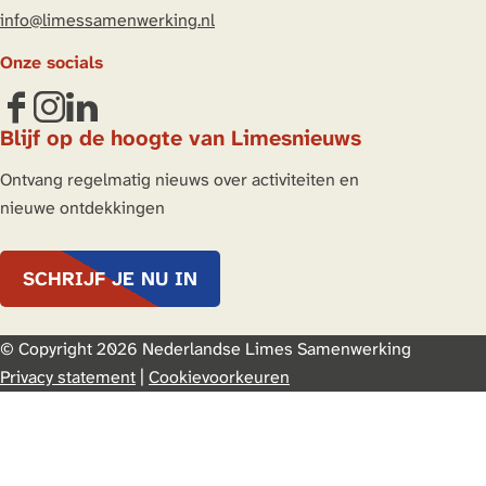
info@limessamenwerking.nl
Onze socials
F
I
L
Blijf op de hoogte van Limesnieuws
a
n
i
c
s
n
Ontvang regelmatig nieuws over activiteiten en
e
t
k
nieuwe ontdekkingen
b
a
e
o
g
d
SCHRIJF JE NU IN
o
r
I
k
a
n
L
m
L
© Copyright 2026 Nederlandse Limes Samenwerking
i
L
i
Privacy statement
|
Cookievoorkeuren
m
i
m
e
m
e
s
e
s