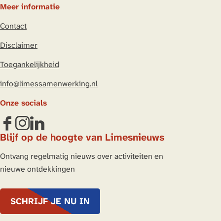
Meer informatie
Contact
Disclaimer
Toegankelijkheid
info@limessamenwerking.nl
Onze socials
F
I
L
Blijf op de hoogte van Limesnieuws
a
n
i
c
s
n
Ontvang regelmatig nieuws over activiteiten en
e
t
k
nieuwe ontdekkingen
b
a
e
o
g
d
SCHRIJF JE NU IN
o
r
I
k
a
n