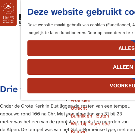
Fietsen
Deze website gebruikt co
Bezoek de Limes
M
Luisteren
e
Deze website maakt gebruik van cookies (Functioneel, An
Kunstwerken langs de Limes
G
n
mogelijk te laten functioneren. Door op accepteren te kl
a
u
In de buurt van ...
Elst
n
ALLES
Katwijk en Valkenburg
a
Voorburg, Leidschendam en
a
ALLEEN
Voorschoten
r
Leiden
d
Alphen aan den Rijn
e
VOORKEU
Drie tempels
Bodegraven
h
Woerden
o
Onder de Grote Kerk in Elst liggen de resten van een tempel,
Utrecht
m
gebouwd rond 100 na Chr. Met een afmeting van 31 bij 23
Bunnik en Houten
e
meter was het een van de grootste tempels ten noorden van
Wijk bij Duurstede
p
de Alpen. De tempel was van het Gallo-Romeinse type, met een
Betuwe
a