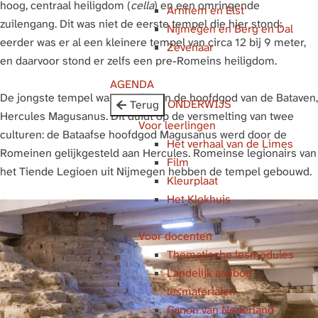
hoog, centraal heiligdom (
cella
) en een omringende
Arnhem en Elst
g
zuilengang. Dit was niet de eerste tempel die hier stond:
Nijmegen en Berg en Dal
e
eerder was er al een kleinere tempel van circa 12 bij 9 meter,
Zevenaar
en daarvoor stond er zelfs een pre-Romeins heiligdom.
AGENDA
De jongste tempel was gewijd aan de hoofdgod van de Bataven,
ONDERWIJS
Terug
Hercules Magusanus. Dit duidt op de versmelting van twee
Voor leerlingen
culturen: de Bataafse hoofdgod Magusanus werd door de
Het verhaal van de Limes
Romeinen gelijkgesteld aan Hercules. Romeinse legionairs van
Film
het Tiende Legioen uit Nijmegen hebben de tempel gebouwd.
Kleurplaat
Het Klokhuis
Voor docenten
Thematische lesmodules
Landelijk aanbod
lesmaterialen
Canon van Nederland