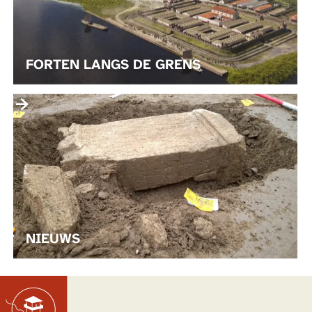
E
F
N
G
L
O
A
E
FORTEN LANGS DE GRENS
N
D
G
N
S
I
D
E
E
U
G
W
R
S
E
N
S
NIEUWS