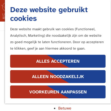
Fietsen
Deze website gebruikt
Bezoek de Limes
M
cookies
Luisteren
e
Kunstwerken langs de Limes
G
n
Deze website maakt gebruik van cookies (Functioneel,
a
u
Analytisch, Marketing) die noodzakelijk zijn om de website
In de buurt van ...
n
zo goed mogelijk te laten functioneren. Door op accepteren
Katwijk en Valkenburg
a
te klikken, geef je aan hiermee akkoord te gaan.
Voorburg, Leidschendam en
a
Voorschoten
r
ALLES ACCEPTEREN
Leiden
d
Alphen aan den Rijn
e
Bodegraven
ALLEEN NOODZAKELIJK
h
Woerden
o
Utrecht
m
VOORKEUREN AANPASSEN
Bunnik en Houten
e
Wijk bij Duurstede
p
Betuwe
a