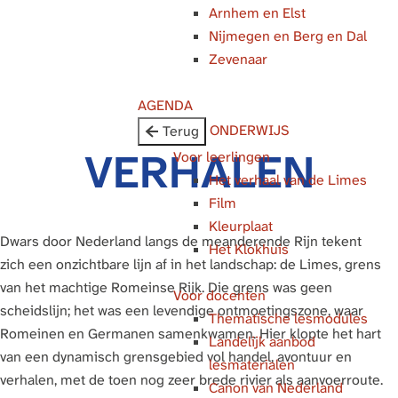
Arnhem en Elst
g
Nijmegen en Berg en Dal
e
Zevenaar
AGENDA
ONDERWIJS
Terug
VERHALEN
Voor leerlingen
Het verhaal van de Limes
Film
Kleurplaat
Dwars door Nederland langs de meanderende Rijn tekent
Het Klokhuis
zich een onzichtbare lijn af in het landschap: de Limes, grens
van het machtige Romeinse Rijk. Die grens was geen
Voor docenten
scheidslijn; het was een levendige ontmoetingszone, waar
Thematische lesmodules
Romeinen en Germanen samenkwamen. Hier klopte het hart
Landelijk aanbod
van een dynamisch grensgebied vol handel, avontuur en
lesmaterialen
verhalen, met de toen nog zeer brede rivier als aanvoerroute.
Canon van Nederland