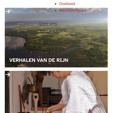
Doeboek
Werelderfgoed
V
E
Over ons
R
Voor partners
H
A
L
E
N
VERHALEN VAN DE RIJN
V
A
L
N
E
D
V
E
E
R
N
I
L
J