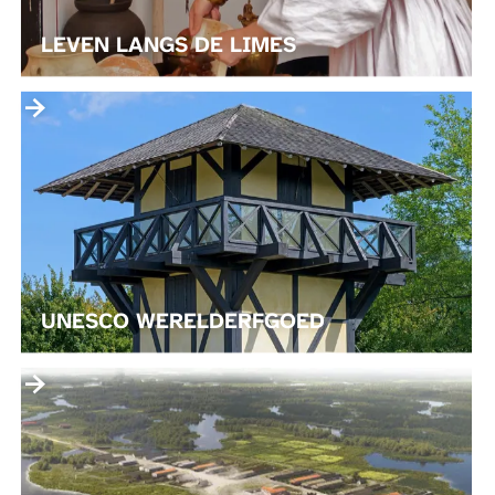
A
N
N
LEVEN LANGS DE LIMES
G
S
U
D
N
E
E
L
S
I
C
M
O
E
W
S
E
UNESCO WERELDERFGOED
R
E
F
L
O
D
R
E
T
R