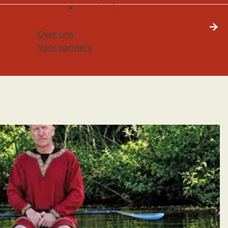
Werelderfgoed
Over ons
Voor partners