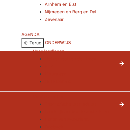
Arnhem en Elst
Nijmegen en Berg en Dal
Zevenaar
AGENDA
ONDERWIJS
Terug
Voor leerlingen
Het verhaal van de Limes
Film
Kleurplaat
Het Klokhuis
Voor docenten
Thematische lesmodules
Landelijk aanbod lesmaterialen
Canon van Nederland
Doeboek