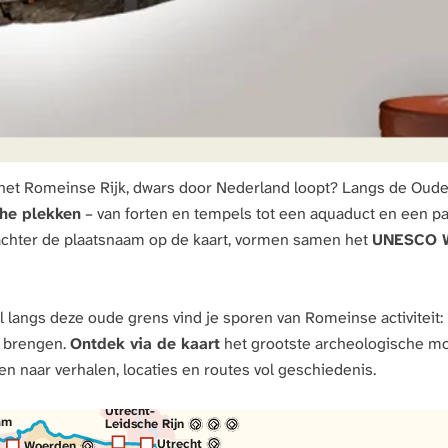
 het Romeinse Rijk, dwars door Nederland loopt? Langs de Oude
sterdam
che plekken
– van forten en tempels tot een aquaduct en een pa
chter de plaatsnaam op de kaart, vormen samen het
UNESCO W
Hilversum
t
h
l langs deze oude grens vind je sporen van Romeinse activiteit
c
e
V
n brengen.
Ontdek via de kaart
het grootste archeologische mo
 naar verhalen, locaties en routes vol geschiedenis.
Amersfoort
jn
Utrecht-
am
Leidsche Rijn
Utrecht
Utrecht
Woerden