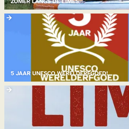
ZOMER LANGS DE LIMES
G
S
5
D
J
E
A
L
A
I
R
M
U
E
N
S
E
5 JAAR UNESCO WERELDERFGOED!
S
C
L
O
I
W
M
E
E
R
S
E
Z