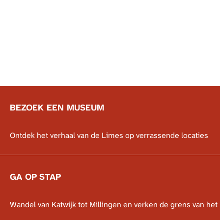
a
n
g
h
e
e
t
R
o
m
e
BEZOEK EEN MUSEUM
i
n
B
Ontdek het verhaal van de Limes op verrassende locaties
s
e
e
z
R
o
GA OP STAP
i
e
j
k
k
G
Wandel van Katwijk tot Millingen en verken de grens van het
e
a