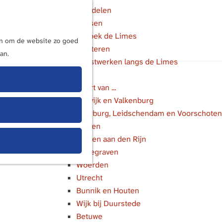
Wandelen
Fietsen
M
Bezoek de Limes
e
ijn om de website zo goed
Luisteren
n
an.
Kunstwerken langs de Limes
u
In de buurt van ...
Katwijk en Valkenburg
Voorburg, Leidschendam en Voorschoten
Leiden
Alphen aan den Rijn
Bodegraven
Woerden
Utrecht
Bunnik en Houten
Wijk bij Duurstede
Betuwe