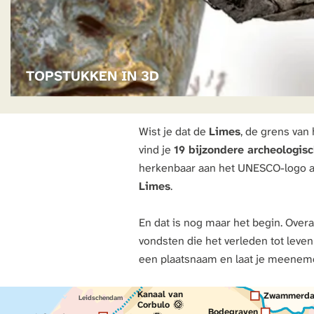
G
T
R
U
E
K
N
K
S
TOPSTUKKEN IN 3D
E
N
I
Wist je dat de
Limes
, de grens van
Am
N
vind je
19 bijzondere archeologis
3
herkenbaar aan het UNESCO-logo a
D
Limes
.
En dat is nog maar het begin. Overa
Katwijk
vondsten die het verleden tot leve
Valkenburg
een plaatsnaam en laat je meenemen
Leiden
O
u
R
i
j
n
Voorschoten
d
e
Alphen aan den Ri
Kanaal van
Zwammerd
Leidschendam
Corbulo
Bodegraven