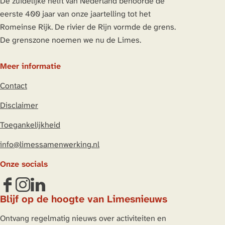
De zuidelijke helft van Nederland behoorde de
eerste 400 jaar van onze jaartelling tot het
Romeinse Rijk. De rivier de Rijn vormde de grens.
De grenszone noemen we nu de Limes.
Meer informatie
Contact
Disclaimer
Toegankelijkheid
info@limessamenwerking.nl
Onze socials
F
I
L
Blijf op de hoogte van Limesnieuws
a
n
i
c
s
n
Ontvang regelmatig nieuws over activiteiten en