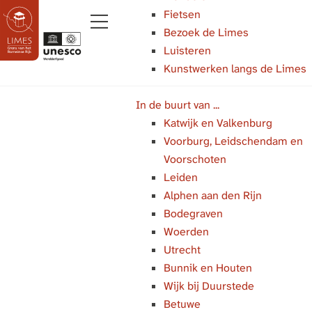
Fietsen
Bezoek de Limes
M
Luisteren
e
Kunstwerken langs de Limes
G
n
a
u
In de buurt van ...
n
Katwijk en Valkenburg
a
Voorburg, Leidschendam en
a
Voorschoten
r
Leiden
d
Alphen aan den Rijn
e
Bodegraven
h
Woerden
o
Utrecht
m
Bunnik en Houten
e
Wijk bij Duurstede
p
Betuwe
a