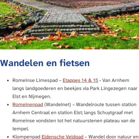
Wandelen en fietsen
Romeinse Limespad –
Etappes 14 & 15
- Van Arnhem
langs landgoederen en beekjes via Park Lingezegen naar
Elst en Nijmegen.
Romeinenpad
(Wandelnet) – Wandelroute tussen station
Arnhem Centraal en station Elst; langs Schuytgraaf met
Romeinse vondsten tot het natuurstenen plateau van de
tempel.
Klompenpad
Eldensche Veldpad
– Wandel door natuur en