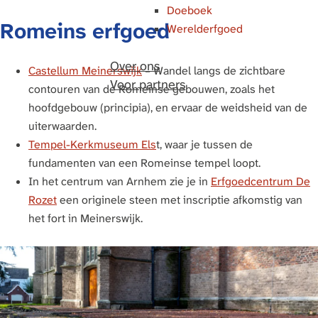
Doeboek
Romeins erfgoed
Werelderfgoed
Over ons
Castellum Meinerswijk
– Wandel langs de zichtbare
Voor partners
contouren van de Romeinse gebouwen, zoals het
hoofdgebouw (principia), en ervaar de weidsheid van de
uiterwaarden.
Tempel-Kerkmuseum Els
t, waar je tussen de
fundamenten van een Romeinse tempel loopt.
In het centrum van Arnhem zie je in
Erfgoedcentrum De
Rozet
een originele steen met inscriptie afkomstig van
het fort in Meinerswijk.