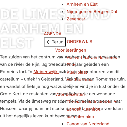
Arnhem en Elst
g
DE LIMES ROND
Nijmegen en Berg en Dal
e
Zevenaar
ARNHEM EN
AGENDA
ELST
ONDERWIJS
Terug
Voor leerlingen
Ten zuiden van het centrum van Arnhem, in de uiterwaarden
Het verhaal van de Limes
van de rivier de Rijn, lag tweeduizend jaar geleden een
Film
Romeins fort. In
Meinerswijk
ontdek je de contouren van dit
Kleurplaat
castellum – uniek in Gelderland. Vlakbij ligt een Romeinse tuin,
Het Klokhuis
en wandel of fiets je nog wat zuidelijker vind je in Elst onder de
Grote Kerk de restanten van maar liefst drie eeuwenoude
Voor docenten
tempels. Via de limesweg reisden de Romeinse troepen naar
Thematische lesmodules
Huissen, waar jij nu in het stadsmuseum bijzondere vondsten
Landelijk aanbod
uit het dagelijks leven kunt bewonderen.
lesmaterialen
Canon van Nederland