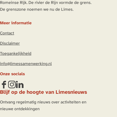
Romeinse Rijk. De rivier de Rijn vormde de grens.
n
n
n
n
De grenszone noemen we nu de Limes.
a
a
a
a
o
o
o
o
Meer informatie
p
p
p
p
Contact
L
F
X
W
i
a
h
Disclaimer
n
c
a
Toegankelijkheid
k
e
t
e
b
s
info@limessamenwerking.nl
d
o
A
Onze socials
I
o
p
n
k
p
F
I
L
Blijf op de hoogte van Limesnieuws
a
n
i
c
s
n
Ontvang regelmatig nieuws over activiteiten en
e
t
k
nieuwe ontdekkingen
b
a
e