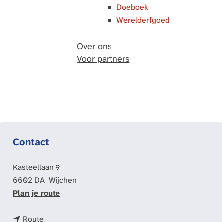
Doeboek
Werelderfgoed
Over ons
Voor partners
Contact
Kasteellaan 9
6602 DA
Wijchen
n
Plan je route
a
n
a
Route