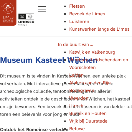
Fietsen
Bezoek de Limes
M
Luisteren
e
Kunstwerken langs de Limes
G
n
a
u
In de buurt van ...
n
Katwijk en Valkenburg
a
Museum Kasteel Wijchen
Voorburg, Leidschendam en
a
Voorschoten
r
Leiden
d
Dit museum is te vinden in Kasteel Wijchen, een unieke plek
Alphen aan den Rijn
e
vol verhalen. Met interactieve presentaties, een unieke
Bodegraven
h
archeologische collectie, tentoonstellingen en allerlei
Woerden
o
activiteiten ontdek je de geschiedenis van Wijchen, het kasteel
Utrecht
m
en zijn bewoners. Een bezoek aan het museum is van kelder tot
Bunnik en Houten
e
toren een belevenis voor jong en oud!
Wijk bij Duurstede
p
Betuwe
a
Ontdek het Romeinse verleden