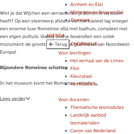
Arnhem en Elst
g
Nijmegen en Berg en Dal
e
Wist je dat Wijchen een verrassend rijk Romeins verleden
Zevenaar
heeft? Op een steenworp afstand van het kasteel lag vroeger
een enorme luxe Romeinse villa met badhuis, compleet met
AGENDA
een eigen puthuis. Vlakbij vind je bovendien een uniek
ONDERWIJS
monument: de grootste Romeinse grafheuvel van Noordwest-
Terug
Europa!
Voor leerlingen
Het verhaal van de Limes
Bijzondere Romeinse schatten
Film
Kleurplaat
In het museum komt het Romeinse verleden…
Het Klokhuis
Lees verder
Voor docenten
Thematische lesmodules
Landelijk aanbod
lesmaterialen
Canon van Nederland