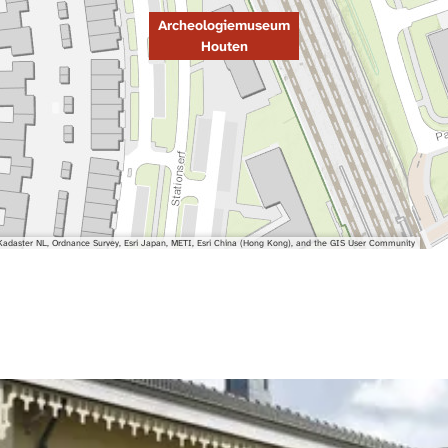
Archeologiemuseum
Houten
adaster NL, Ordnance Survey, Esri Japan, METI, Esri China (Hong Kong), and the GIS User Community