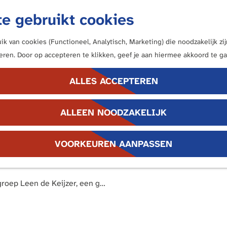
e gebruikt cookies
k van cookies (Functioneel, Analytisch, Marketing) die noodzakelijk z
neren. Door op accepteren te klikken, geef je aan hiermee akkoord te ga
ALLES ACCEPTEREN
ALLEEN NOODZAKELIJK
giemuseum Houten ontdek je het via vondsten uit eigen bodem
VOORKEUREN AANPASSEN
seum is gevestigd in een oud stationsgebouw en biedt verdiepin
oep Leen de Keijzer, een g…