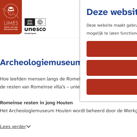
Deze websit
Deze website maakt gebrui
mogelijk te laten functio
G
a
n
Archeologiemuseum Houten
a
a
r
Hoe leefden mensen langs de Romeinse grens? In het Archeolo
d
de resten van Romeinse villa’s – uniek voor deze regio. Het mu
e
h
Romeinse resten in jong Houten
o
Het Archeologiemuseum Houten wordt beheerd door de Werkgr
m
e
Lees verder
p