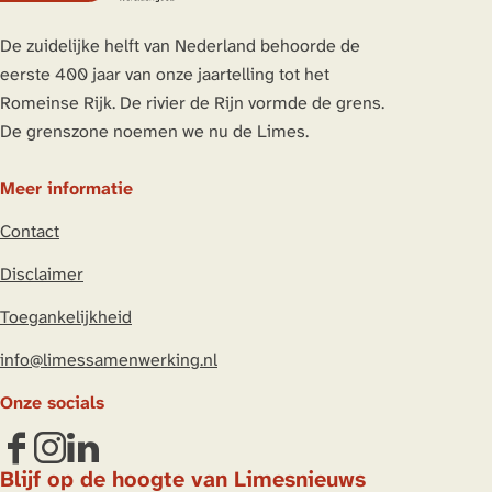
p
p
p
p
a
a
a
a
De zuidelijke helft van Nederland behoorde de
g
g
g
g
eerste 400 jaar van onze jaartelling tot het
i
i
i
i
Romeinse Rijk. De rivier de Rijn vormde de grens.
n
n
n
n
De grenszone noemen we nu de Limes.
a
a
a
a
o
o
o
o
Meer informatie
p
p
p
p
Contact
L
F
X
W
i
a
h
Disclaimer
n
c
a
Toegankelijkheid
k
e
t
e
b
s
info@limessamenwerking.nl
d
o
A
Onze socials
I
o
p
n
k
p
F
I
L
Blijf op de hoogte van Limesnieuws
a
n
i