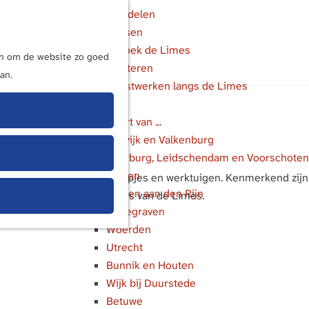
Wandelen
Fietsen
M
Bezoek de Limes
e
ijn om de website zo goed
Luisteren
n
an.
Kunstwerken langs de Limes
u
In de buurt van ...
Katwijk en Valkenburg
Voorburg, Leidschendam en Voorschoten
Leiden
: munten, aardewerk, lampjes en werktuigen. Kenmerkend zijn
Alphen aan den Rijn
g in de lokale geschiedenis van de Limes.
Bodegraven
Woerden
Utrecht
Bunnik en Houten
Wijk bij Duurstede
Betuwe