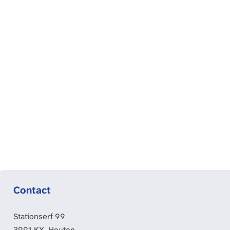
a
g
e
Contact
Stationserf 99
3991 KX
Houten