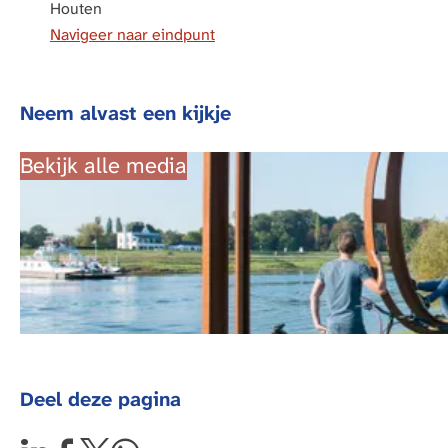
s
e
t
Houten
t
r
e
Navigeer naar eindpunt
a
[
l
d
C
l
Neem alvast een kijkje
a
u
s
m
Bekijk alle media
t
F
e
e
l
c
l
t
u
i
m
o
T
r
a
Deel deze pagina
i
e