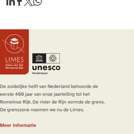
c
D
D
D
D
t
e
e
e
e
u
e
e
e
e
m
l
l
l
l
]
d
d
d
d
e
e
e
e
z
z
z
z
e
e
e
e
p
p
p
p
a
a
a
a
g
g
g
g
De zuidelijke helft van Nederland behoorde de
i
i
i
i
eerste 400 jaar van onze jaartelling tot het
n
n
n
n
Romeinse Rijk. De rivier de Rijn vormde de grens.
a
a
a
a
De grenszone noemen we nu de Limes.
o
o
o
o
p
p
p
p
Meer informatie
L
F
X
W