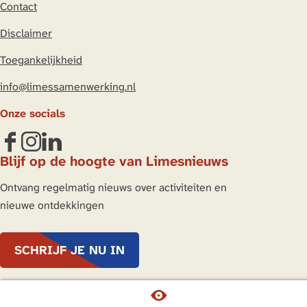
Contact
i
a
h
n
c
a
Disclaimer
k
e
t
Toegankelijkheid
e
b
s
d
o
A
info@limessamenwerking.nl
I
o
p
Onze socials
n
k
p
F
I
L
Blijf op de hoogte van Limesnieuws
a
n
i
c
s
n
Ontvang regelmatig nieuws over activiteiten en
e
t
k
nieuwe ontdekkingen
b
a
e
o
g
d
SCHRIJF JE NU IN
o
r
I
k
a
n
L
m
L
© Copyright 2026 Nederlandse Limes Samenwerking