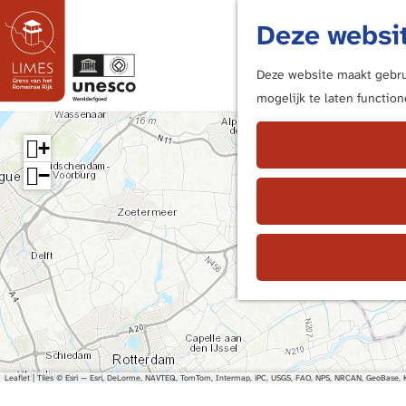
Deze websit
Deze website maakt gebrui
mogelijk te laten functio
G
a
+
n
−
a
a
r
d
e
h
o
m
e
Leaflet
|
Tiles © Esri — Esri, DeLorme, NAVTEQ, TomTom, Intermap, iPC, USGS, FAO, NPS, NRCAN, GeoBase, K
p