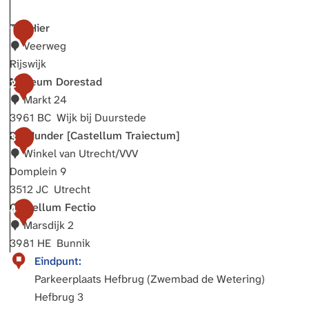
Tot Hier
1
Veerweg
Rijswijk
T
Museum Dorestad
2
o
Markt 24
t
3961 BC
Wijk bij Duurstede
H
M
DOMunder [Castellum Traiectum]
3
i
u
Winkel van Utrecht/VVV
e
s
Domplein 9
r
e
3512 JC
Utrecht
u
D
Castellum Fectio
4
m
O
Marsdijk 2
D
M
3981 HE
Bunnik
o
u
C
Eindpunt:
r
n
a
Parkeerplaats Hefbrug (Zwembad de Wetering)
e
d
s
Hefbrug 3