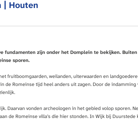
r
 | Houten
o
l
i
r
u
o
e
m
s
T
t
r
a
a
d
i
e
c
De fundamenten zijn onder het Domplein te bekijken. Buiten
t
u
einse sporen.
m
]
p met fruitboomgaarden, weilanden, uiterwaarden en landgoederen
 in de Romeinse tijd heel anders uit zagen. Door de indamming 
enlijk.
. Daarvan vonden archeologen in het gebied volop sporen. Ne
an de Romeinse villa’s die hier stonden. In Wijk bij Duurstede 