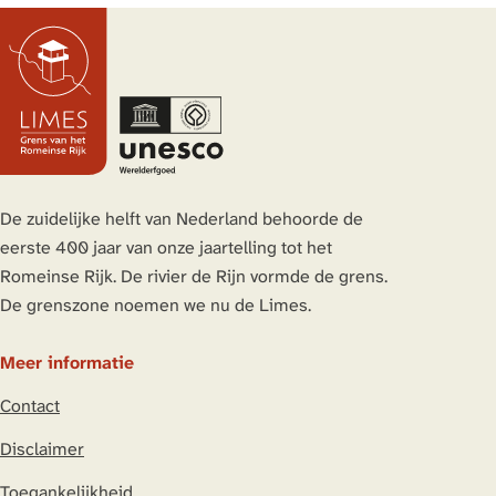
e
e
e
e
l
l
l
l
d
d
d
d
e
e
e
e
z
z
z
z
e
e
e
e
p
p
p
p
a
a
a
a
De zuidelijke helft van Nederland behoorde de
g
g
g
g
eerste 400 jaar van onze jaartelling tot het
i
i
i
i
Romeinse Rijk. De rivier de Rijn vormde de grens.
n
n
n
n
De grenszone noemen we nu de Limes.
a
a
a
a
o
o
o
o
Meer informatie
p
p
p
p
Contact
L
F
X
W
i
a
h
Disclaimer
n
c
a
Toegankelijkheid
k
e
t