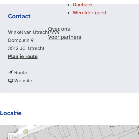
Doeboek
Werelderfgoed
Contact
Over ons
Winkel van Utrecht/VVV
Voor partners
Domplein 9
3512 JC
Utrecht
n
Plan je route
a
n
a
Route
a
v
r
Website
a
a
D
r
n
O
D
D
M
Locatie
O
O
u
M
M
n
u
u
d
n
n
e
+