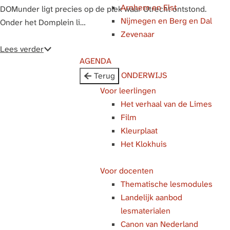
Arnhem en Elst
g
DOMunder ligt precies op de plek waar Utrecht ontstond.
Nijmegen en Berg en Dal
e
Onder het Domplein li…
Zevenaar
Lees verder
AGENDA
ONDERWIJS
Terug
Voor leerlingen
Het verhaal van de Limes
Film
Kleurplaat
Het Klokhuis
Voor docenten
Thematische lesmodules
Landelijk aanbod
lesmaterialen
Canon van Nederland