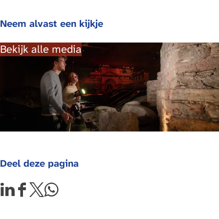
e
e
t
c
c
u
Neem alvast een kijkje
t
t
m
u
u
]
Bekijk alle media
m
m
]
]
Deel deze pagina
D
D
D
D
e
e
e
e