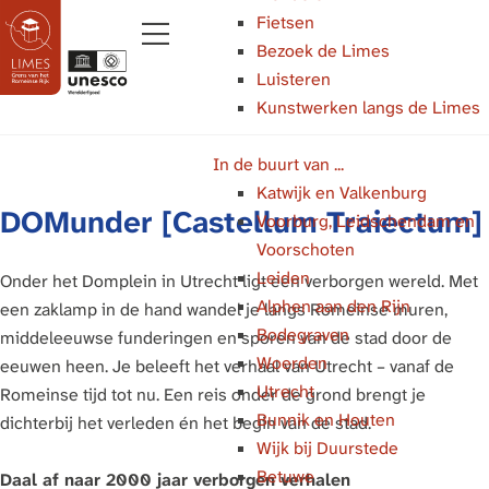
Fietsen
Bezoek de Limes
M
Luisteren
e
Kunstwerken langs de Limes
G
n
a
u
In de buurt van ...
n
Katwijk en Valkenburg
a
DOMunder [Castellum Traiectum]
Voorburg, Leidschendam en
a
Voorschoten
r
Leiden
d
Onder het Domplein in Utrecht ligt een verborgen wereld. Met
Alphen aan den Rijn
e
een zaklamp in de hand wandel je langs Romeinse muren,
Bodegraven
h
middeleeuwse funderingen en sporen van de stad door de
Woerden
o
eeuwen heen. Je beleeft het verhaal van Utrecht – vanaf de
Utrecht
m
Romeinse tijd tot nu. Een reis onder de grond brengt je
Bunnik en Houten
e
dichterbij het verleden én het begin van de stad.
Wijk bij Duurstede
p
Betuwe
a
Daal af naar 2000 jaar verborgen verhalen