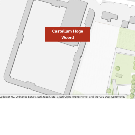
Castellum Hoge
Woerd
adaster NL, Ordnance Survey, Esri Japan, METI, Esri China (Hong Kong), and the GIS User Community