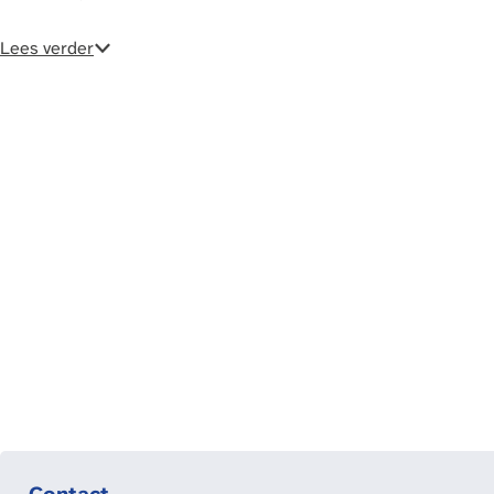
a
g
Lees verder
e