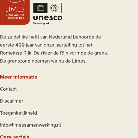
e
e
e
e
z
z
z
z
e
e
e
e
p
p
p
p
a
a
a
a
De zuidelijke helft van Nederland behoorde de
g
g
g
g
eerste 400 jaar van onze jaartelling tot het
i
i
i
i
Romeinse Rijk. De rivier de Rijn vormde de grens.
n
n
n
n
De grenszone noemen we nu de Limes.
a
a
a
a
o
o
o
o
Meer informatie
p
p
p
p
Contact
L
F
X
W
i
a
h
Disclaimer
n
c
a
Toegankelijkheid
k
e
t
e
b
s
info@limessamenwerking.nl
d
o
A
Onze socials
I
o
p