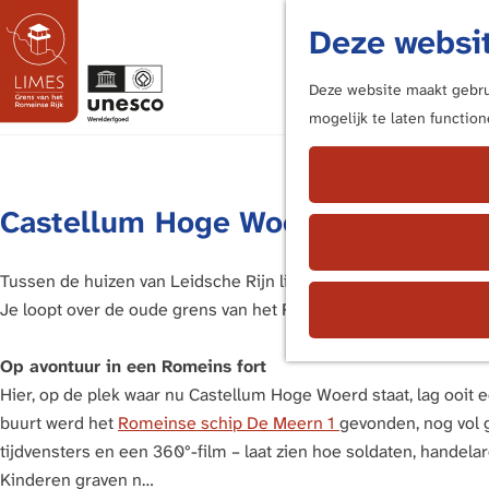
Deze websit
Deze website maakt gebrui
mogelijk te laten functio
G
a
n
Castellum Hoge Woerd
a
a
r
Tussen de huizen van Leidsche Rijn ligt een eeuwenoud geheim
d
Je loopt over de oude grens van het Romeinse Rijk en ziet voo
e
h
Op avontuur in een Romeins fort
o
Hier, op de plek waar nu Castellum Hoge Woerd staat, lag ooi
m
buurt werd het
Romeinse schip De Meern 1
gevonden, nog vol 
e
tijdvensters en een 360°-film – laat zien hoe soldaten, handel
p
Kinderen graven n…