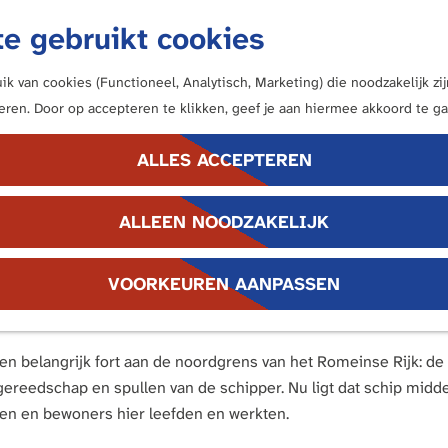
e gebruikt cookies
k van cookies (Functioneel, Analytisch, Marketing) die noodzakelijk z
neren. Door op accepteren te klikken, geef je aan hiermee akkoord te ga
ALLES ACCEPTEREN
ALLEEN NOODZAKELIJK
. Hier stond ooit een Romeins fort – nu herbouwd als museum,
VOORKEUREN AANPASSEN
rwerpen die de Romeinen hier achterlieten.
t een belangrijk fort aan de noordgrens van het Romeinse Rijk
gereedschap en spullen van de schipper. Nu ligt dat schip midd
aren en bewoners hier leefden en werkten.