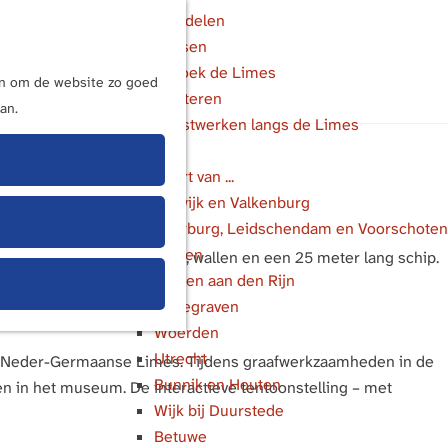
Wandelen
Fietsen
M
Bezoek de Limes
e
ijn om de website zo goed
Luisteren
n
an.
Kunstwerken langs de Limes
u
In de buurt van ...
Katwijk en Valkenburg
Voorburg, Leidschendam en Voorschoten
Leiden
 compleet met wachttoren, wallen en een 25 meter lang schip.
Alphen aan den Rijn
Bodegraven
Woerden
Utrecht
: de Neder-Germaanse Limes. Tijdens graafwerkzaamheden in de
Bunnik en Houten
en in het museum. De interactieve tentoonstelling – met
Wijk bij Duurstede
Betuwe