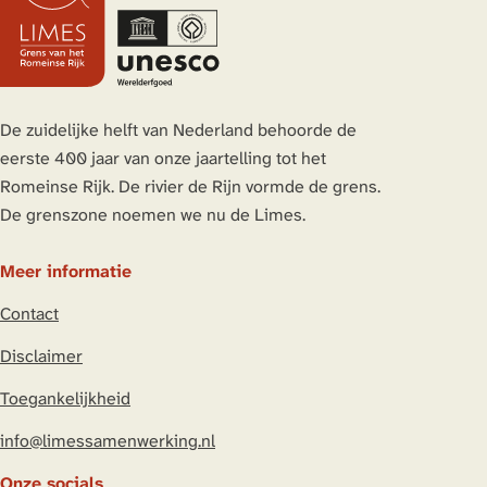
e
e
e
e
z
z
z
z
e
e
e
e
p
p
p
p
a
a
a
a
De zuidelijke helft van Nederland behoorde de
g
g
g
g
eerste 400 jaar van onze jaartelling tot het
i
i
i
i
Romeinse Rijk. De rivier de Rijn vormde de grens.
n
n
n
n
De grenszone noemen we nu de Limes.
a
a
a
a
o
o
o
o
Meer informatie
p
p
p
p
Contact
L
F
X
W
i
a
h
Disclaimer
n
c
a
Toegankelijkheid
k
e
t
e
b
s
info@limessamenwerking.nl
d
o
A
Onze socials
I
o
p