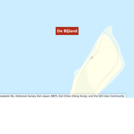
De Bijland
adaster NL, Ordnance Survey, Esri Japan, METI, Esri China (Hong Kong), and the GIS User Community