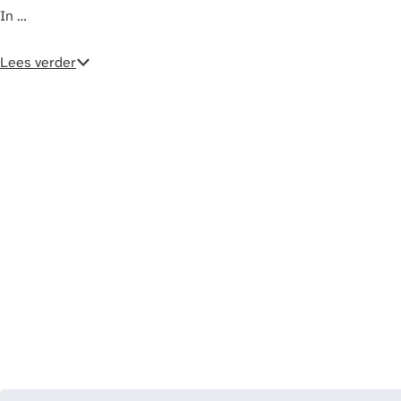
a
In …
g
e
Lees verder