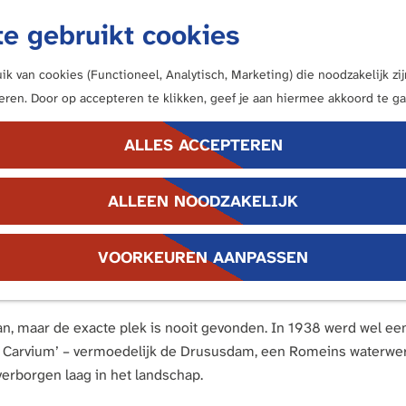
e gebruikt cookies
k van cookies (Functioneel, Analytisch, Marketing) die noodzakelijk z
neren. Door op accepteren te klikken, geef je aan hiermee akkoord te ga
ALLES ACCEPTEREN
ALLEEN NOODZAKELIJK
et verleden. Hier zou ooit een Romeins fort hebben gestaan, dat
VOORKEUREN AANPASSEN
en de geschiedenis vormden. Een plek om je verbeelding de vri
n, maar de exacte plek is nooit gevonden. In 1938 werd wel ee
 bij Carvium’ – vermoedelijk de Drususdam, een Romeins waterwer
n verborgen laag in het landschap.