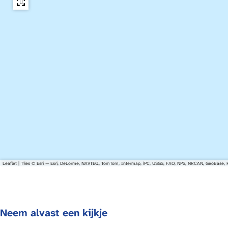
n
d
Leaflet
|
Tiles © Esri — Esri, DeLorme, NAVTEQ, TomTom, Intermap, iPC, USGS, FAO, NPS, NRCAN, GeoBase, K
Neem alvast een kijkje