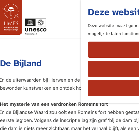
Deze websit
Deze website maakt gebrui
mogelijk te laten functio
G
a
n
De Bijland
a
a
r
In de uiterwaarden bij Herwen en de Bijlandse Waard fluistert h
d
bewonder kunstwerken en ontdek hoe de rivieren het landschap 
e
h
Het mysterie van een verdronken Romeins fort
o
In de Bijlandse Waard zou ooit een Romeins fort hebben gestaa
m
eerste legioen. Volgens de inscriptie lag zijn graf ‘bij de dam
e
die dam is niets meer zichtbaar, maar het verhaal blijft, als ee
p