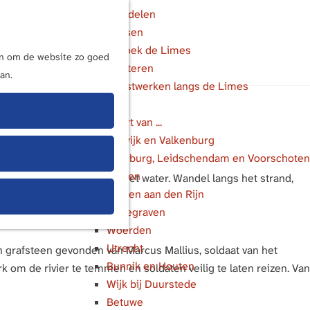
Wandelen
Fietsen
M
Bezoek de Limes
e
ijn om de website zo goed
Luisteren
n
an.
Kunstwerken langs de Limes
u
In de buurt van ...
Katwijk en Valkenburg
Voorburg, Leidschendam en Voorschoten
Leiden
 nu verborgen ligt onder het water. Wandel langs het strand,
Alphen aan den Rijn
je loop te laten.
Bodegraven
Woerden
Utrecht
n grafsteen gevonden van Marcus Mallius, soldaat van het
Bunnik en Houten
k om de rivier te temmen en soldaten veilig te laten reizen. Van
Wijk bij Duurstede
Betuwe