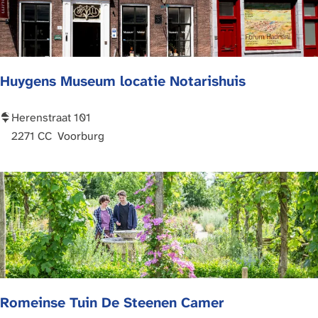
o
s
u
M
t
u
e
s
Huygens Museum locatie Notarishuis
n
e
u
m
H
Herenstraat 101
u
2271 CC
Voorburg
y
g
e
n
s
M
u
s
Romeinse Tuin De Steenen Camer
e