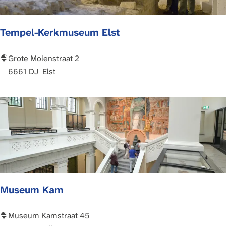
n
f
v
Tempel-Kerkmuseum Elst
a
n
H
T
Grote Molenstraat 2
e
e
6661 DJ
Elst
s
m
s
p
e
e
n
l
-
K
e
r
Museum Kam
k
m
u
M
Museum Kamstraat 45