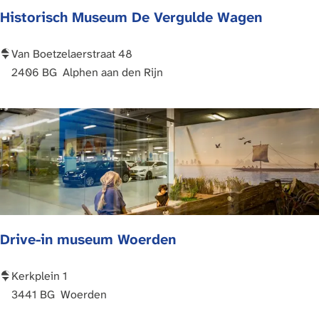
Historisch Museum De Vergulde Wagen
a
e
m
h
s
u
H
Van Boetzelaerstraat 48
c
i
i
2406 BG
Alphen aan den Rijn
h
s
s
e
Z
t
p
u
o
e
i
r
n
d
i
-
s
H
c
o
h
Drive-in museum Woerden
l
M
l
u
a
s
D
Kerkplein 1
n
e
r
3441 BG
Woerden
d
u
i