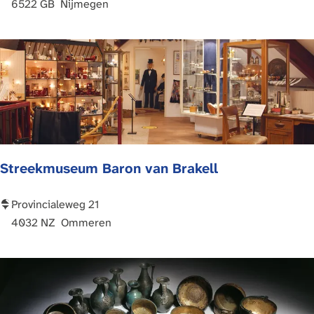
s
u
6522 GB
Nijmegen
e
s
u
e
m
u
E
m
l
K
s
a
t
m
Streekmuseum Baron van Brakell
S
Provincialeweg 21
t
4032 NZ
Ommeren
r
e
e
k
m