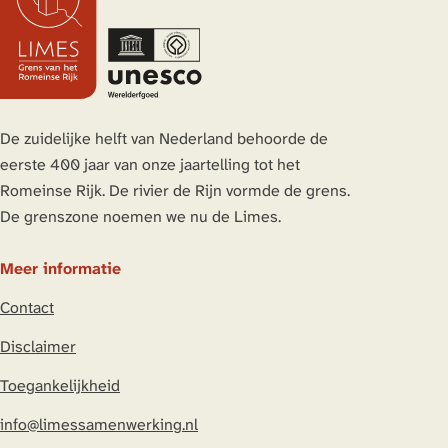
&
r
r
g
r
r
P
d
p
e
p
d
a
e
a
p
a
e
n
v
g
a
g
v
n
o
i
g
i
o
De zuidelijke helft van Nederland behoorde de
e
r
n
i
n
l
eerste 400 jaar van onze jaartelling tot het
n
i
a
n
a
g
Romeinse Rijk. De rivier de Rijn vormde de grens.
b
g
a
e
De grenszone noemen we nu de Limes.
a
e
n
k
p
d
Meer informatie
k
a
e
e
Contact
g
p
r
i
a
Disclaimer
i
n
g
j
Toegankelijkheid
a
i
D
n
info@limessamenwerking.nl
e
a