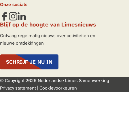
H
Onze socials
o
l
F
I
L
Blijf op de hoogte van Limesnieuws
d
a
n
i
e
c
s
n
Ontvang regelmatig nieuws over activiteiten en
u
e
t
k
nieuwe ontdekkingen
r
b
a
e
n
o
g
d
SCHRIJF JE NU IN
o
r
I
k
a
n
L
m
L
© Copyright 2026 Nederlandse Limes Samenwerking
i
L
i
Privacy statement
|
Cookievoorkeuren
m
i
m
e
m
e
s
e
s
.
s
.
n
.
n