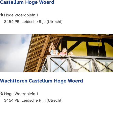
Castellum Hoge Woerd
t
e
l
C
Hoge Woerdplein 1
l
a
3454 PB
Leidsche Rijn (Utrecht)
u
s
m
t
H
e
o
l
g
l
e
u
W
m
o
H
Wachttoren Castellum Hoge Woerd
e
o
r
g
d
e
W
Hoge Woerdplein 1
W
a
3454 PB
Leidsche Rijn (Utrecht)
o
c