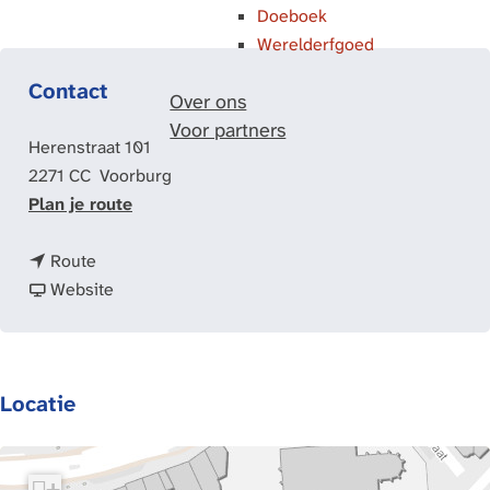
Doeboek
Werelderfgoed
Contact
Over ons
Voor partners
Herenstraat 101
2271 CC
Voorburg
n
Plan je route
a
n
a
Route
a
v
r
Website
a
a
H
r
n
u
H
H
y
Locatie
u
u
g
y
y
e
g
g
n
e
e
s