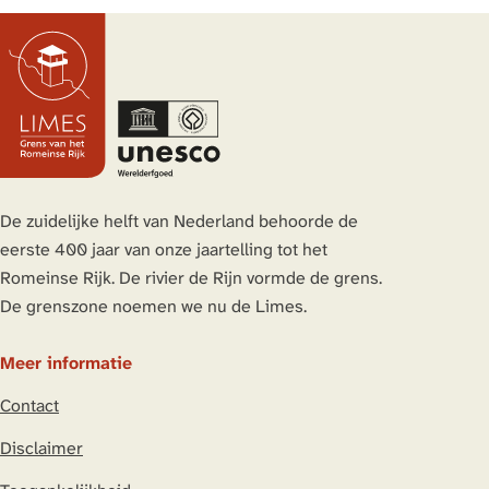
e
e
e
e
l
l
l
l
d
d
d
d
e
e
e
e
z
z
z
z
e
e
e
e
p
p
p
p
a
a
a
a
De zuidelijke helft van Nederland behoorde de
g
g
g
g
eerste 400 jaar van onze jaartelling tot het
i
i
i
i
Romeinse Rijk. De rivier de Rijn vormde de grens.
n
n
n
n
De grenszone noemen we nu de Limes.
a
a
a
a
o
o
o
o
Meer informatie
p
p
p
p
Contact
L
F
X
W
i
a
h
Disclaimer
n
c
a