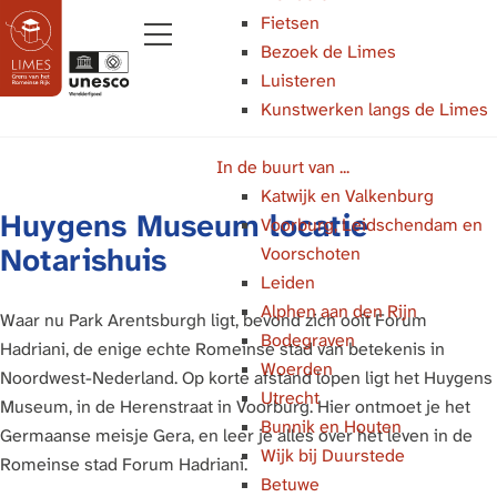
Fietsen
Bezoek de Limes
M
Luisteren
e
Kunstwerken langs de Limes
G
n
a
u
In de buurt van ...
n
Katwijk en Valkenburg
a
Huygens Museum locatie
Voorburg, Leidschendam en
a
Notarishuis
Voorschoten
r
Leiden
d
Alphen aan den Rijn
e
Waar nu Park Arentsburgh ligt, bevond zich ooit Forum
Bodegraven
h
Hadriani, de enige echte Romeinse stad van betekenis in
Woerden
o
Noordwest-Nederland. Op korte afstand lopen ligt het Huygens
Utrecht
m
Museum, in de Herenstraat in Voorburg. Hier ontmoet je het
Bunnik en Houten
e
Germaanse meisje Gera, en leer je alles over het leven in de
Wijk bij Duurstede
p
Romeinse stad Forum Hadriani.
Betuwe
a