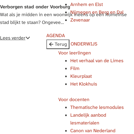
Arnhem en Elst
g
Verborgen stad onder Voorburg
Nijmegen en Berg en Dal
e
Wat als je midden in een woonwijk ineens op een Romeinse
Zevenaar
stad blijkt te staan? Ongevee…
AGENDA
Lees verder
ONDERWIJS
Terug
Voor leerlingen
Het verhaal van de Limes
Film
Kleurplaat
Het Klokhuis
Voor docenten
Thematische lesmodules
Landelijk aanbod
lesmaterialen
Canon van Nederland