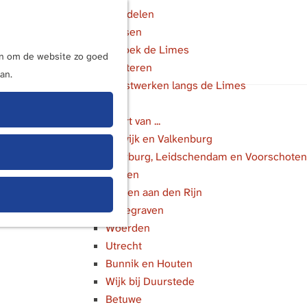
Wandelen
Fietsen
M
Bezoek de Limes
e
ijn om de website zo goed
Luisteren
n
an.
Kunstwerken langs de Limes
u
In de buurt van ...
Katwijk en Valkenburg
Voorburg, Leidschendam en Voorschoten
Leiden
Alphen aan den Rijn
Bodegraven
Woerden
Utrecht
Bunnik en Houten
Wijk bij Duurstede
Betuwe