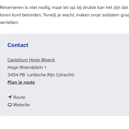
Reserveren is niet nodig, maar let op: bij drukte kan het zijn d
toren kunt betreden. Terwijl je wacht, maken onze soldaten gra
vertellen.
Contact
Castellum Hoge Woerd
Hoge Woerdplein 1
3454 PB
Leidsche Rijn (Utrecht)
n
Plan je route
a
n
a
Route
a
v
r
Website
a
a
G
r
n
r
G
G
e