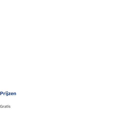
a
g
e
Prijzen
Gratis