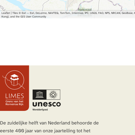
i
i
k
t
t
i
Leaflet
|
Tiles © Esri — Esri, DeLorme, NAVTEQ, TomTom, Intermap, iPC, USGS, FAO, NPS, NRCAN, GeoBase, Ka
Kong), and the GIS User Community
k
k
j
i
i
k
j
j
k
k
De zuidelijke helft van Nederland behoorde de
eerste 400 jaar van onze jaartelling tot het