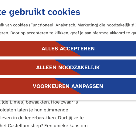
e gebruikt cookies
k van cookies (Functioneel, Analytisch, Marketing) die noodzakelijk z
neren. Door op accepteren te klikken, geef je aan hiermee akkoord te ga
ALLES ACCEPTEREN
ALLEEN NOODZAKELIJK
VOORKEUREN AANPASSEN
p de wachttoren binnen en ontmoet de
 (de Limes) bewaakten. Hoe zwaar is
 soldaten laten je hun glimmende
even in de legerbarakken. Durf jij ze te
n het Castellum sliep? Een unieke kans om