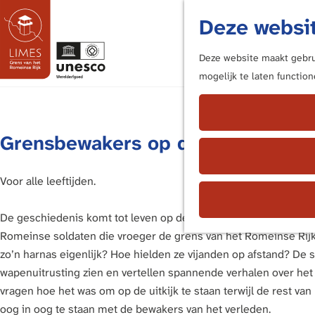
Deze websit
Deze website maakt gebrui
mogelijk te laten functio
G
a
n
Grensbewakers op de uitkijk
a
a
r
Voor alle leeftijden.
d
e
De geschiedenis komt tot leven op de muren van het fort! Sta
h
Romeinse soldaten die vroeger de grens van het Romeinse Rijk
o
zo’n harnas eigenlijk? Hoe hielden ze vijanden op afstand? De
m
wapenuitrusting zien en vertellen spannende verhalen over het l
e
vragen hoe het was om op de uitkijk te staan terwijl de rest va
p
oog in oog te staan met de bewakers van het verleden.