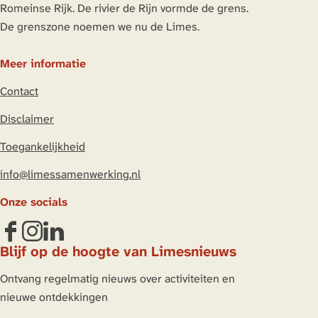
Romeinse Rijk. De rivier de Rijn vormde de grens.
De grenszone noemen we nu de Limes.
Meer informatie
Contact
Disclaimer
Toegankelijkheid
info@limessamenwerking.nl
Onze socials
F
I
L
Blijf op de hoogte van Limesnieuws
a
n
i
c
s
n
Ontvang regelmatig nieuws over activiteiten en
e
t
k
nieuwe ontdekkingen
b
a
e