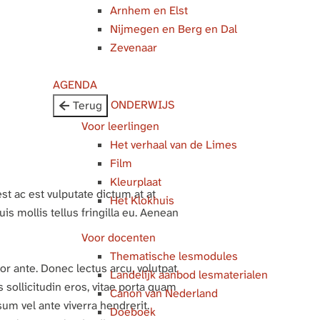
Arnhem en Elst
Nijmegen en Berg en Dal
Zevenaar
AGENDA
ONDERWIJS
Terug
Voor leerlingen
Het verhaal van de Limes
Film
Kleurplaat
st ac est vulputate dictum at at
Het Klokhuis
s mollis tellus fringilla eu. Aenean
Voor docenten
Thematische lesmodules
r ante. Donec lectus arcu, volutpat
Landelijk aanbod lesmaterialen
s sollicitudin eros, vitae porta quam
Canon van Nederland
sum vel ante viverra hendrerit.
Doeboek