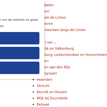
Wandelen
Fietsen
M
Bezoek de Limes
e
ijn om de website zo goed
Luisteren
n
an.
Kunstwerken langs de Limes
u
In de buurt van ...
Katwijk en Valkenburg
Voorburg, Leidschendam en Voorschoten
Leiden
Alphen aan den Rijn
Bodegraven
Woerden
Utrecht
Bunnik en Houten
Wijk bij Duurstede
Betuwe