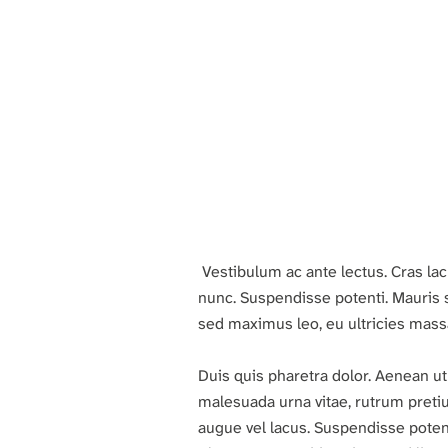
a
g
e
Vestibulum ac ante lectus. Cras lacu
nunc. Suspendisse potenti. Mauris s
sed maximus leo, eu ultricies massa
Duis quis pharetra dolor. Aenean u
malesuada urna vitae, rutrum pretium
augue vel lacus. Suspendisse potenti