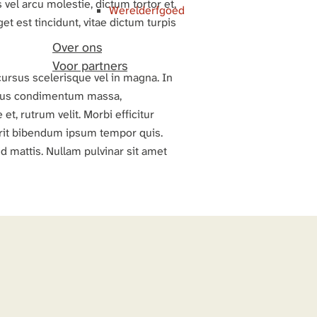
vel arcu molestie, dictum tortor et,
Werelderfgoed
et est tincidunt, vitae dictum turpis
Over ons
Voor partners
cursus scelerisque vel in magna. In
risus condimentum massa,
, rutrum velit. Morbi efficitur
rerit bibendum ipsum tempor quis.
id mattis. Nullam pulvinar sit amet