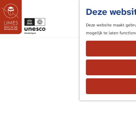
Deze websit
Deze website maakt gebrui
mogelijk te laten functio
G
a
n
a
a
r
d
e
h
o
m
e
p