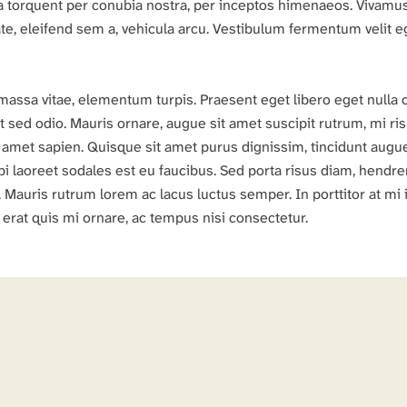
ora torquent per conubia nostra, per inceptos himenaeos. Vivamus 
te, eleifend sem a, vehicula arcu. Vestibulum fermentum velit eg
s massa vitae, elementum turpis. Praesent eget libero eget nulla 
et sed odio. Mauris ornare, augue sit amet suscipit rutrum, mi 
met sapien. Quisque sit amet purus dignissim, tincidunt augue et
rbi laoreet sodales est eu faucibus. Sed porta risus diam, hend
 Mauris rutrum lorem ac lacus luctus semper. In porttitor at mi 
s erat quis mi ornare, ac tempus nisi consectetur.