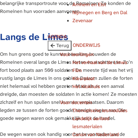
belangrijke transportroute voor de Romeinen. Zo konden de
Arnhem en Elst
g
Romeinen hun voorraden aanvoeren.
Nijmegen en Berg en Dal
e
Zevenaar
Langs de Limes
AGENDA
ONDERWIJS
Terug
Om hun grens goed te kunnen bewaken, bouwden de
Voor leerlingen
Romeinen overal langs de Limes forten en wachttorens. Zo’n
Het verhaal van de Limes
fort bood plaats aan 500 soldaten. De meeste tijd was het vrij
Film
rustig langs de Limes in ons gebied. Daarom zullen de forten
Kleurplaat
niet helemaal vol hebben gezeten. Maar als er een aanval
Het Klokhuis
dreigde, dan moesten de soldaten in actie komen! Ze moesten
zichzelf en hun spullen snel kunnen verplaatsen. Daarom
Voor docenten
legden ze tussen de forten goede, stevige wegen aan. Die
Thematische lesmodules
goede wegen waren ook gemakkelijk voor de handel.
Landelijk aanbod
lesmaterialen
De wegen waren ook handig voor het bevoorraden van de
Canon van Nederland