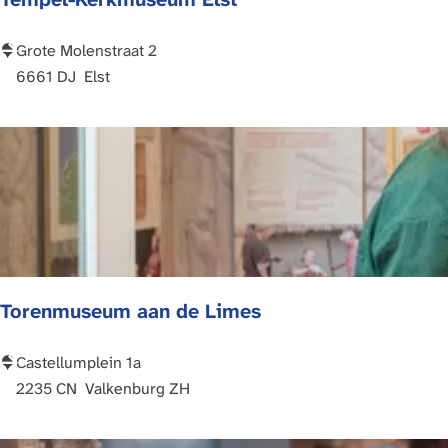
m
B
T
Grote Molenstraat 2
a
e
6661 DJ
Elst
r
m
o
p
n
e
v
l
a
-
n
K
B
e
r
r
Torenmuseum aan de Limes
a
k
k
m
e
u
T
Castellumplein 1a
l
s
o
2235 CN
Valkenburg ZH
l
e
r
u
e