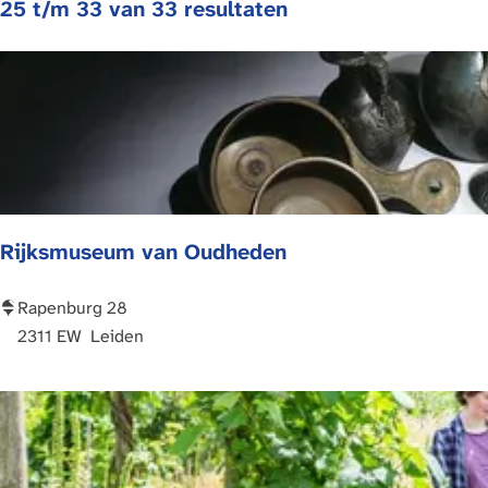
t
S
25 t/m 33 van 33 resultaten
z
e
o
o
e
r
e
r
t
k
o
e
p
e
j
:
r
e
o
p
Rijksmuseum van Oudheden
:
R
Rapenburg 28
i
2311 EW
Leiden
j
k
s
m
u