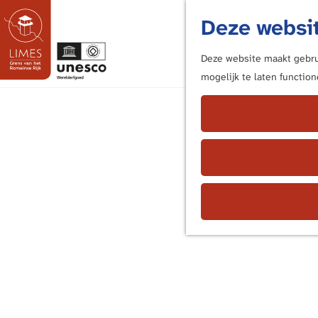
Deze websit
Deze website maakt gebrui
mogelijk te laten functio
G
a
n
a
a
r
d
e
h
o
m
e
p