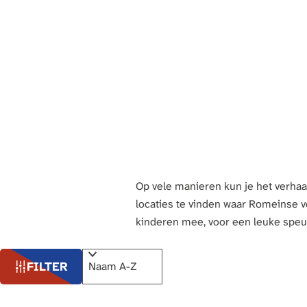
a
g
e
Op vele manieren kun je het verhaa
locaties te vinden waar Romeinse 
kinderen mee, voor een leuke spe
W
S
FILTER
a
o
r
t