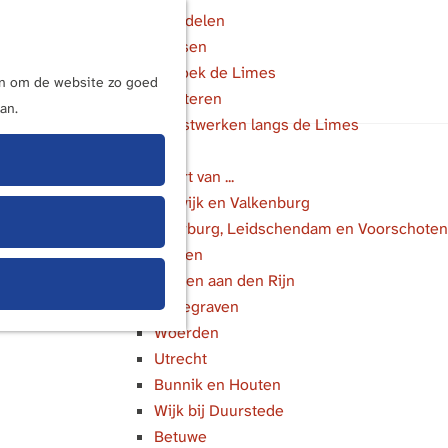
Wandelen
Fietsen
M
Bezoek de Limes
e
ijn om de website zo goed
Luisteren
n
an.
Kunstwerken langs de Limes
u
In de buurt van ...
Katwijk en Valkenburg
Voorburg, Leidschendam en Voorschoten
Leiden
Alphen aan den Rijn
Bodegraven
Woerden
Utrecht
Bunnik en Houten
Wijk bij Duurstede
Betuwe