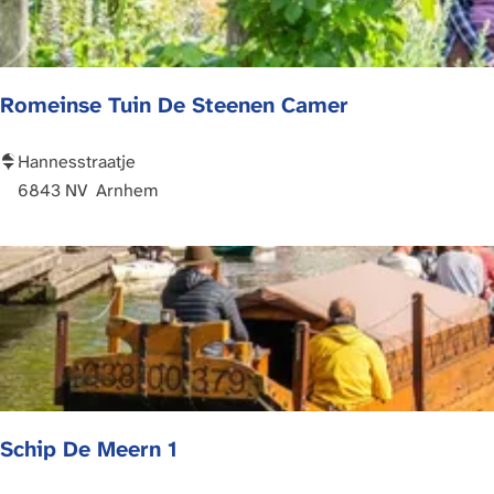
s
e
u
Romeinse Tuin De Steenen Camer
m
v
a
R
Hannesstraatje
n
o
6843 NV
Arnhem
O
m
u
e
d
i
h
n
e
s
d
e
e
T
n
u
Schip De Meern 1
i
n