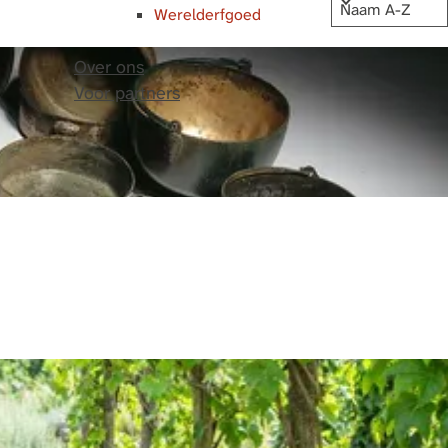
Werelderfgoed
Over ons
Voor partners