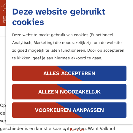
Fietsen
Deze website gebruikt
Bezoek de Limes
M
cookies
Luisteren
e
Kunstwerken langs de Limes
G
n
Deze website maakt gebruik van cookies (Functioneel,
a
u
Analytisch, Marketing) die noodzakelijk zijn om de website
In de buurt van ...
Valkhof Museum
n
zo goed mogelijk te laten functioneren. Door op accepteren
Katwijk en Valkenburg
a
te klikken, geef je aan hiermee akkoord te gaan.
vanaf 6 juni open
Voorburg, Leidschendam en
a
Voorschoten
r
ALLES ACCEPTEREN
Leiden
d
Alphen aan den Rijn
e
26 mei 2026
|
|
|
Bodegraven
ALLEEN NOODZAKELIJK
h
Woerden
o
Op zaterdag 6 juni 2026 opent
Valkhof Museum
opnieuw zijn
Utrecht
m
VOORKEUREN AANPASSEN
deuren voor het publiek. Na een grootschalige renovatie en
Bunnik en Houten
e
verduurzaming keert het museum terug als een plek waar
Wijk bij Duurstede
p
geschiedenis en kunst elkaar ontmoeten. Want Valkhof
Betuwe
a