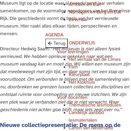
Museum ligt op de locatie waar al tweeduizend jaar verhalen
Arnhem en Elst
g
samenkomen, op de voormalige noordgrens van het Romeinse
Nijmegen en Berg en Dal
e
Rijk. Die geschiedenis vormt de basis van het vernieuwde
Zevenaar
museum. Hier raakt alles elkaar: tijden, perspectieven en
mensen.
AGENDA
ONDERWIJS
Terug
Directeur Hedwig Saam: “
Het museum is niet alleen fysiek
Voor leerlingen
vernieuwd. We hebben opnieuw gekeken naar wat een
Het verhaal van de Limes
museum vandaag kan en moet zijn. Wij willen een museum zijn
Film
dat meebeweegt met zijn tijd, en daar soms net een stap op
Kleurplaat
vooruitloopt. Om verbonden te blijven met de samenleving van
Het Klokhuis
nu, doorbreken we grenzen tussen collecties en disciplines en
ontstaat ruimte voor ontmoeting en nieuwe inzichten. We zijn
Voor docenten
een plek waar je verbanden ziet die je niet verwacht. Waar
Thematische lesmodules
geschiedenis niet achter glas blijft, maar iets zegt over nu.”
Landelijk aanbod
lesmaterialen
Nieuwe collectiepresentatie: De mens op de
Canon van Nederland