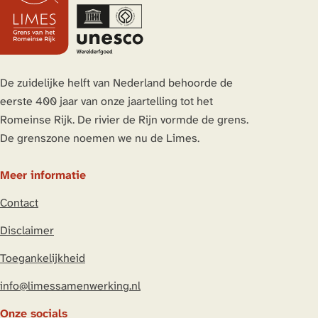
z
z
z
z
e
e
e
e
p
p
p
p
a
a
a
a
De zuidelijke helft van Nederland behoorde de
g
g
g
g
eerste 400 jaar van onze jaartelling tot het
i
i
i
i
Romeinse Rijk. De rivier de Rijn vormde de grens.
n
n
n
n
De grenszone noemen we nu de Limes.
a
a
a
a
o
o
o
o
Meer informatie
p
p
p
p
Contact
L
F
X
W
i
a
h
Disclaimer
n
c
a
Toegankelijkheid
k
e
t
e
b
s
info@limessamenwerking.nl
d
o
A
Onze socials
I
o
p