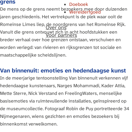
grens
Doeboek
De mens op de grens neemt bezoekers mee door duizenden
Werelderfgoed
jaren geschiedenis. Het vertrekpunt is de plek waar ooit de
Romeinse Limes liep, de noordgrens van het Romeinse Rijk.
Over ons
Vanuit die grens ontvouwt zich in acht hoofdstukken een
Voor partners
breder verhaal over hoe grenzen ontstaan, verschuiven en
worden verlegd: van rivieren en rijksgrenzen tot sociale en
maatschappelijke scheidslijnen.
Van binnenuit: emoties en hedendaagse kunst
In de meerjarige tentoonstelling Van binnenuit verkennen vijf
hedendaagse kunstenaars, Narges Mohammadi, Kader Attia,
Mette Sterre, Nick Verstand en FreelingWaters, menselijke
basisemoties via ruimtevullende installaties, geïnspireerd op
de museumcollectie. Fotograaf Robin de Puy portretteerde 34
Nijmegenaren, wiens gezichten en emoties bezoekers bij
binnenkomst verwelkomen.