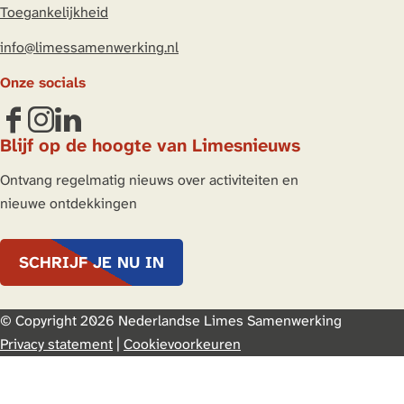
Toegankelijkheid
k
e
t
e
b
s
info@limessamenwerking.nl
d
o
A
Onze socials
I
o
p
n
k
p
F
I
L
Blijf op de hoogte van Limesnieuws
a
n
i
c
s
n
Ontvang regelmatig nieuws over activiteiten en
e
t
k
nieuwe ontdekkingen
b
a
e
o
g
d
SCHRIJF JE NU IN
o
r
I
k
a
n
L
m
L
© Copyright 2026 Nederlandse Limes Samenwerking
i
L
i
Privacy statement
|
Cookievoorkeuren
m
i
m
e
m
e