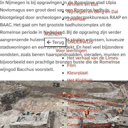
In Nijmegen is bij opgravingen in de Romeinse stad Ulpia
Arnhem en Elst
g
Noviomagus een groot deel van een Romeins badhuis
Nijmegen en Berg en Dal
e
blootgelegd door archeologen van onderzoekbureaus RAAP en
Zevenaar
BAAC. Het gaat om het grootste badhuiscomplex uit de
Romeinse periode in Nederland. Bij de opgraving zijn verder
AGENDA
aangrenzende huizenblokken, met straten ertussen, luxueuze
ONDERWIJS
Terug
stadswoningen en een toren ontdekt. En heel veel bijzondere
Voor leerlingen
vondsten, zoals benen haarspeldnaalden, sieraden, munten en
Het verhaal van de Limes
bijvoorbeeld een prachtige bronzen buste die de Romeinse
Film
wijngod Bacchus voorstelt.
Kleurplaat
Het Klokhuis
Voor docenten
Thematische lesmodules
Landelijk aanbod
lesmaterialen
Canon van Nederland