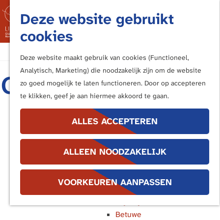
Fietsen
Deze website gebruikt
Bezoek de Limes
M
cookies
Luisteren
e
Kunstwerken langs de Limes
G
n
Deze website maakt gebruik van cookies (Functioneel,
a
u
Analytisch, Marketing) die noodzakelijk zijn om de website
In de buurt van ...
Grootste Romeinse
n
zo goed mogelijk te laten functioneren. Door op accepteren
Katwijk en Valkenburg
a
te klikken, geef je aan hiermee akkoord te gaan.
badhuis in
Voorburg, Leidschendam en
a
Voorschoten
r
ALLES ACCEPTEREN
Nederland
Leiden
d
Alphen aan den Rijn
e
opgegraven
Bodegraven
ALLEEN NOODZAKELIJK
h
Woerden
o
Utrecht
m
VOORKEUREN AANPASSEN
Bunnik en Houten
e
16 juni 2026
|
|
|
Wijk bij Duurstede
p
Betuwe
a