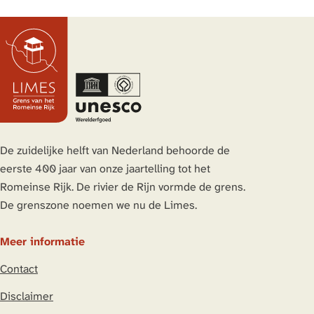
e
e
e
e
l
l
l
l
d
d
d
d
e
e
e
e
z
z
z
z
e
e
e
e
p
p
p
p
a
a
a
a
De zuidelijke helft van Nederland behoorde de
g
g
g
g
eerste 400 jaar van onze jaartelling tot het
i
i
i
i
Romeinse Rijk. De rivier de Rijn vormde de grens.
n
n
n
n
De grenszone noemen we nu de Limes.
a
a
a
a
o
o
o
o
Meer informatie
p
p
p
p
Contact
L
F
X
W
i
a
h
Disclaimer
n
c
a