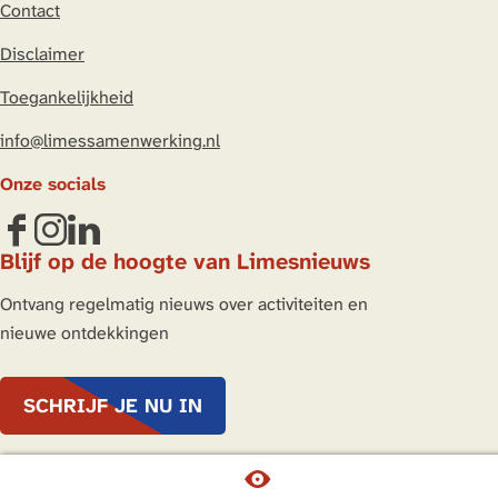
Contact
i
a
h
n
c
a
Disclaimer
k
e
t
Toegankelijkheid
e
b
s
d
o
A
info@limessamenwerking.nl
I
o
p
Onze socials
n
k
p
F
I
L
Blijf op de hoogte van Limesnieuws
a
n
i
c
s
n
Ontvang regelmatig nieuws over activiteiten en
e
t
k
nieuwe ontdekkingen
b
a
e
o
g
d
SCHRIJF JE NU IN
o
r
I
k
a
n
L
m
L
© Copyright 2026 Nederlandse Limes Samenwerking