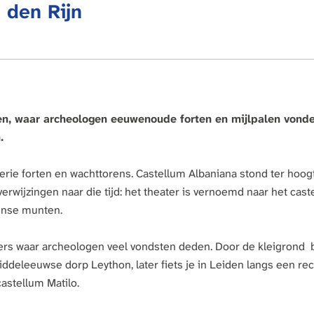
r
i
 den Rijn
r
a
k
o
s
b
A
n
c
r
r
a
e
i
c
i
n
c
h
r
t
a
e
r
o
u
n
m
den, waar archeologen eeuwenoude forten en mijlpalen vonde
N
I
.
G
R
U
ie forten en wachttorens. Castellum Albaniana stond ter hoog
M
 verwijzingen naar die tijd: het theater is vernoemd naar het cast
P
U
inse munten.
L
L
lders waar archeologen veel vondsten deden. Door de kleigrond 
U
M
deleeuwse dorp Leython, later fiets je in Leiden langs een rec
astellum Matilo.