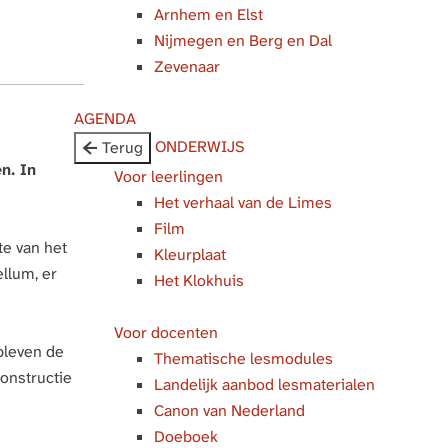
Arnhem en Elst
Nijmegen en Berg en Dal
Zevenaar
AGENDA
ONDERWIJS
Terug
n. In
Voor leerlingen
Het verhaal van de Limes
Film
te van het
Kleurplaat
ellum, er
Het Klokhuis
Voor docenten
bleven de
Thematische lesmodules
onstructie
Landelijk aanbod lesmaterialen
Canon van Nederland
Doeboek