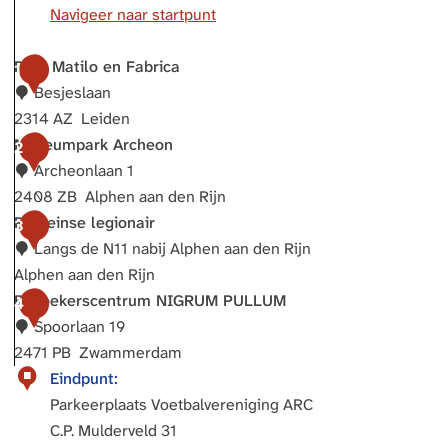
Navigeer naar startpunt
Park Matilo en Fabrica
1
Besjeslaan
2314 AZ
Leiden
P
Museumpark Archeon
2
a
Archeonlaan 1
r
2408 ZB
Alphen aan den Rijn
k
M
Romeinse legionair
3
M
u
Langs de N11 nabij Alphen aan den Rijn
a
s
Alphen aan den Rijn
t
e
R
Bezoekerscentrum NIGRUM PULLUM
4
i
u
o
Spoorlaan 19
l
m
m
2471 PB
Zwammerdam
o
p
e
B
Eindpunt:
e
a
i
e
Parkeerplaats Voetbalvereniging ARC
n
r
n
z
C.P. Mulderveld 31