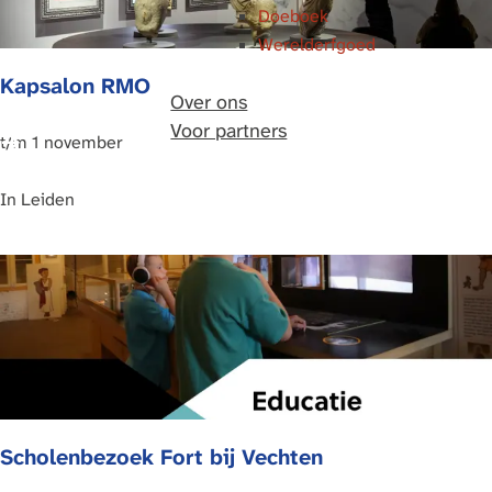
Doeboek
g
Werelderfgoed
r
Kapsalon RMO
o
Over ons
n
Voor partners
d
K
t/m 1 november
s
a
e
p
In
Leiden
O
s
n
a
t
l
d
o
e
n
k
R
k
M
i
O
Scholenbezoek Fort bij Vechten
n
g