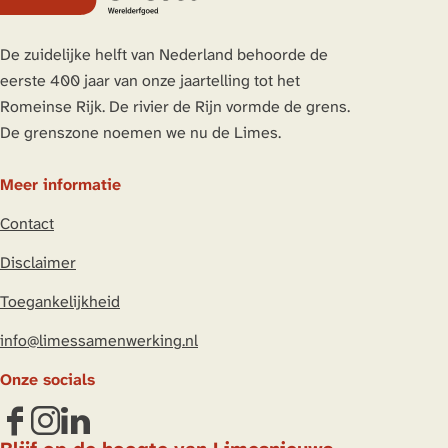
c
v
g
a
h
o
i
g
De zuidelijke helft van Nederland behoorde de
e
r
n
i
eerste 400 jaar van onze jaartelling tot het
o
i
a
n
Romeinse Rijk. De rivier de Rijn vormde de grens.
n
g
a
De grenszone noemen we nu de Limes.
e
p
Meer informatie
a
Contact
g
i
Disclaimer
n
Toegankelijkheid
a
info@limessamenwerking.nl
Onze socials
F
I
L