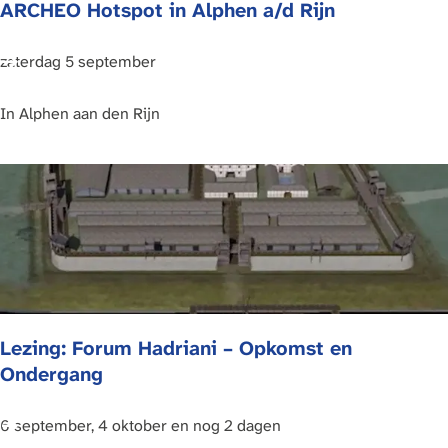
ARCHEO Hotspot in Alphen a/d Rijn
i
d
n
a
s
c
A
zaterdag 5 september
d
h
R
n
t
C
In
Alphen aan den Rijn
a
|
H
v
R
E
a
o
O
n
m
H
A
e
o
l
i
t
p
n
s
h
e
p
Lezing: Forum Hadriani – Opkomst en
e
n
o
Ondergang
n
i
t
n
i
N
n
L
6 september, 4 oktober en nog 2 dagen