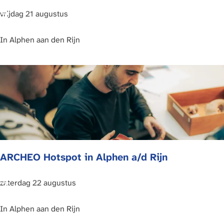
e
N
A
vrijdag 21 augustus
i
R
e
C
In
Alphen aan den Rijn
u
H
w
E
e
O
H
H
o
o
l
t
l
s
a
p
ARCHEO Hotspot in Alphen a/d Rijn
n
o
d
t
s
i
A
zaterdag 22 augustus
e
n
R
W
A
C
In
Alphen aan den Rijn
a
l
H