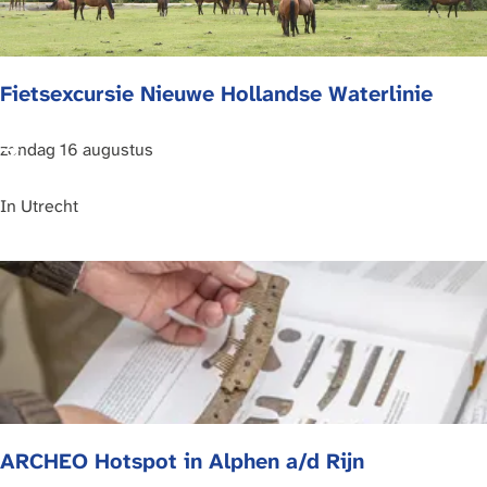
a
o
m
m
k
b
Fietsexcursie Nieuwe Hollandse Waterlinie
a
a
n
s
o
t
F
zondag 16 augustus
i
i
x
e
In
Utrecht
t
s
e
x
c
u
r
s
ARCHEO Hotspot in Alphen a/d Rijn
i