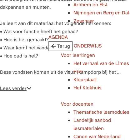
Arnhem en Elst
g
dakpannen en munten.
Nijmegen en Berg en Dal
e
Zevenaar
Je leert aan dit materiaal het volgende herkennen:
• Wat voor functie heeft het gehad?
AGENDA
• Hoe is het gemaakt?
ONDERWIJS
Terug
• Waar komt het vandaan?
Voor leerlingen
• Hoe oud is het?
Het verhaal van de Limes
Film
Deze vondsten komen uit de vicus (kampdorp bij het …
Kleurplaat
Het Klokhuis
Lees verder
Voor docenten
Thematische lesmodules
Landelijk aanbod
lesmaterialen
Canon van Nederland