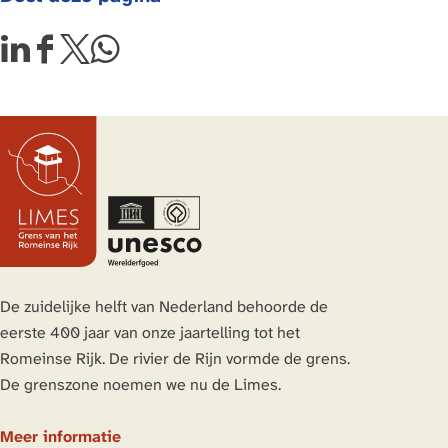
j
n
D
D
D
D
e
e
e
e
e
e
e
e
l
l
l
l
d
d
d
d
e
e
e
e
z
z
z
z
e
e
e
e
p
p
p
p
a
a
a
a
De zuidelijke helft van Nederland behoorde de
g
g
g
g
eerste 400 jaar van onze jaartelling tot het
i
i
i
i
Romeinse Rijk. De rivier de Rijn vormde de grens.
n
n
n
n
De grenszone noemen we nu de Limes.
a
a
a
a
o
o
o
o
Meer informatie