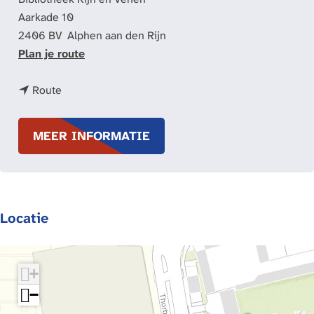
Aarkade 10
2406 BV
Alphen aan den Rijn
n
Plan je route
a
n
a
Route
a
r
a
A
MEER INFORMATIE
r
R
A
C
R
H
C
E
Locatie
H
O
E
H
O
o
H
t
+
o
s
−
t
p