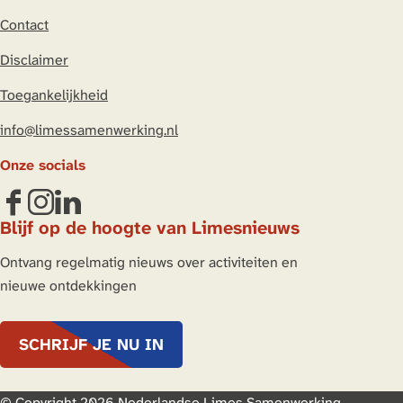
p
p
p
p
Contact
L
F
X
W
i
a
h
Disclaimer
n
c
a
Toegankelijkheid
k
e
t
e
b
s
info@limessamenwerking.nl
d
o
A
Onze socials
I
o
p
n
k
p
F
I
L
Blijf op de hoogte van Limesnieuws
a
n
i
c
s
n
Ontvang regelmatig nieuws over activiteiten en
e
t
k
nieuwe ontdekkingen
b
a
e
o
g
d
SCHRIJF JE NU IN
o
r
I
k
a
n
L
m
L
© Copyright 2026 Nederlandse Limes Samenwerking