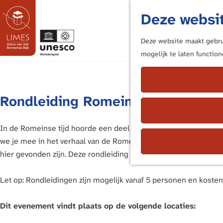
Deze websit
Deze website maakt gebrui
mogelijk te laten functio
G
a
n
Rondleiding Romeinen in de Liem
a
a
r
In de Romeinse tijd hoorde een deel van de Liemers bij het R
d
we je mee in het verhaal van de Romeinen in onze streek. Je ho
e
hier gevonden zijn. Deze rondleiding duurt 45 tot 60 min.
h
o
Let op: Rondleidingen zijn mogelijk vanaf 5 personen en koste
m
e
Dit evenement vindt plaats op de volgende locaties:
p