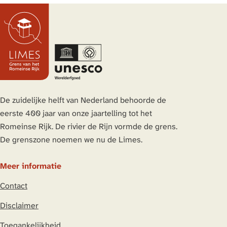
e
e
e
e
l
l
l
l
d
d
d
d
e
e
e
e
z
z
z
z
e
e
e
e
p
p
p
p
a
a
a
a
De zuidelijke helft van Nederland behoorde de
g
g
g
g
eerste 400 jaar van onze jaartelling tot het
i
i
i
i
Romeinse Rijk. De rivier de Rijn vormde de grens.
n
n
n
n
De grenszone noemen we nu de Limes.
a
a
a
a
o
o
o
o
Meer informatie
p
p
p
p
Contact
L
F
X
W
i
a
h
Disclaimer
n
c
a
Toegankelijkheid
k
e
t