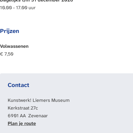
10.00 - 17.00 uur
Prijzen
Volwassenen
€ 7,50
Contact
Kunstwerk! Liemers Museum
Kerkstraat 27c
6901 AA
Zevenaar
n
Plan je route
a