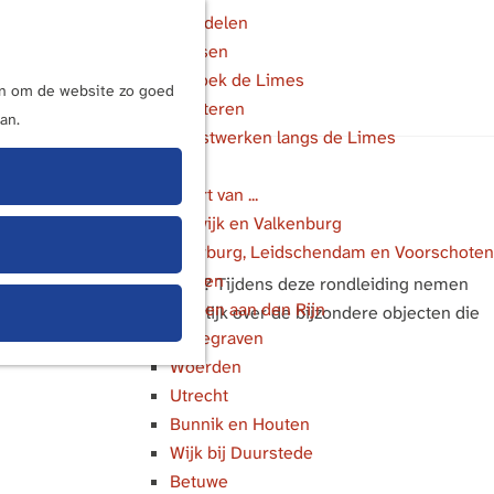
Wandelen
Fietsen
M
Bezoek de Limes
e
ijn om de website zo goed
Luisteren
n
an.
Kunstwerken langs de Limes
u
In de buurt van ...
Katwijk en Valkenburg
Voorburg, Leidschendam en Voorschoten
Leiden
empelcomplex heeft gestaan? Tijdens deze rondleiding nemen
Alphen aan den Rijn
et de Chamaven. En natuurlijk over de bijzondere objecten die
Bodegraven
Woerden
Utrecht
Bunnik en Houten
Wijk bij Duurstede
Betuwe