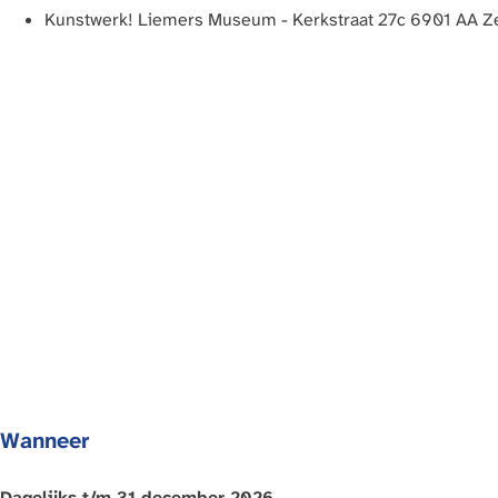
a
Kunstwerk! Liemers Museum - Kerkstraat 27c 6901 AA Z
g
e
Wanneer
Dagelijks t/m 31 december 2026