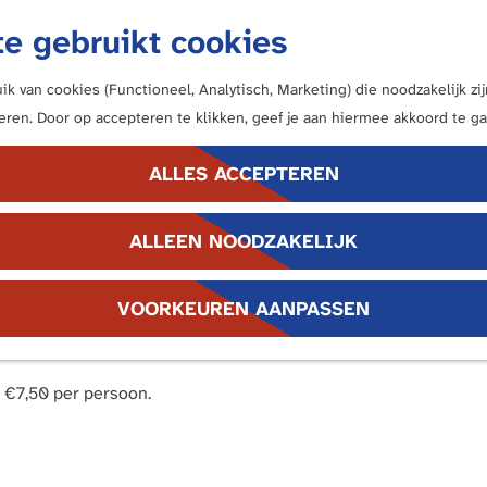
e gebruikt cookies
k van cookies (Functioneel, Analytisch, Marketing) die noodzakelijk z
neren. Door op accepteren te klikken, geef je aan hiermee akkoord te ga
ALLES ACCEPTEREN
ers
ALLEEN NOODZAKELIJK
omeinse Rijk. Wist je dat hier een Romeins castellum en een t
VOORKEUREN AANPASSEN
ort meer over de Romeinse soldaten, religie en de interactie m
n €7,50 per persoon.