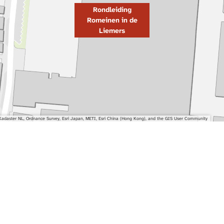
Rondleiding
Romeinen in de
Liemers
adaster NL, Ordnance Survey, Esri Japan, METI, Esri China (Hong Kong), and the GIS User Community