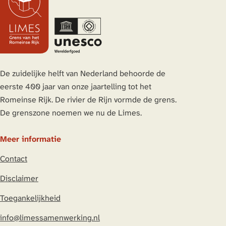
d
d
d
d
e
e
e
e
z
z
z
z
e
e
e
e
p
p
p
p
a
a
a
a
De zuidelijke helft van Nederland behoorde de
g
g
g
g
eerste 400 jaar van onze jaartelling tot het
i
i
i
i
Romeinse Rijk. De rivier de Rijn vormde de grens.
n
n
n
n
De grenszone noemen we nu de Limes.
a
a
a
a
o
o
o
o
Meer informatie
p
p
p
p
Contact
L
F
X
W
i
a
h
Disclaimer
n
c
a
Toegankelijkheid
k
e
t
e
b
s
info@limessamenwerking.nl
d
o
A