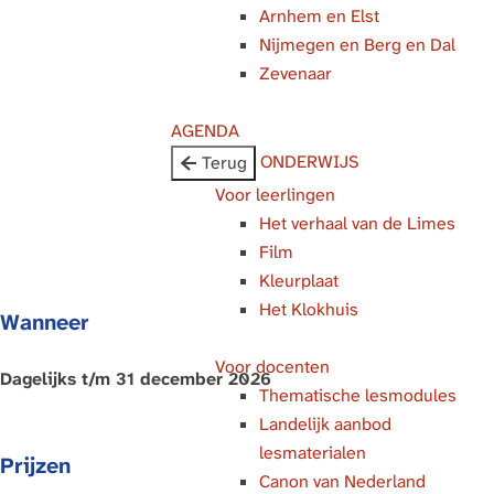
Arnhem en Elst
g
Nijmegen en Berg en Dal
e
Zevenaar
AGENDA
ONDERWIJS
Terug
Voor leerlingen
Het verhaal van de Limes
Film
Kleurplaat
Het Klokhuis
Wanneer
Voor docenten
Dagelijks t/m 31 december 2026
Thematische lesmodules
Landelijk aanbod
lesmaterialen
Prijzen
Canon van Nederland