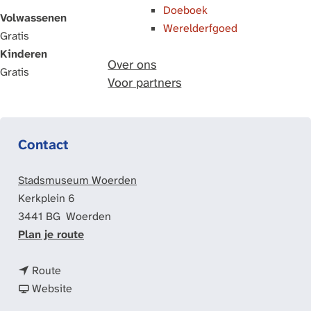
Doeboek
Volwassenen
Werelderfgoed
Gratis
Kinderen
Over ons
Gratis
Voor partners
Contact
Stadsmuseum Woerden
Kerkplein 6
3441 BG
Woerden
n
Plan je route
a
n
a
Route
a
v
r
Website
a
a
A