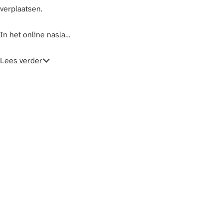
a
verplaatsen.
g
e
In het online nasla…
Lees verder