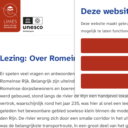
Deze websit
Deze website maakt gebrui
mogelijk te laten functio
G
a
n
Lezing: Over Romeins Alphen
a
a
r
Er spelen veel vragen en antwoorden rond de militaire bezetti
d
Romeinse Rijk. Belangrijk zijn uiteindelijk vooral de bewoners 
e
Romeinse dorpsbewoners en boeren. Toen in de winter van 40-
h
werd gebouwd, stond langs de rivier de Rijn een handjevol loka
o
vertrok, waarschijnlijk rond het jaar 235, was hier al snel een 
m
geleden het bewoonbare gebied sowieso klein binnen de mod
e
den Rijn. De rivier wrong zich door een smalle corridor in het 
p
was de belangrijkste transportroute, in een groot deel van het 