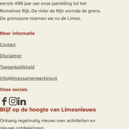
eerste 400 jaar van onze jaartelling tot het
Romeinse Rijk. De rivier de Rijn vormde de grens.
De grenszone noemen we nu de Limes.
Meer informatie
Contact
Disclaimer
Toegankelijkheid
info@limessamenwerking.nl
Onze socials
F
I
L
Blijf op de hoogte van Limesnieuws
a
n
i
c
s
n
Ontvang regelmatig nieuws over activiteiten en
e
t
k
nieuwe ontdekkingen