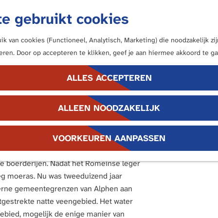
e gebruikt cookies
k van cookies (Functioneel, Analytisch, Marketing) die noodzakelijk z
neren. Door op accepteren te klikken, geef je aan hiermee akkoord te ga
ALLES ACCEPTEREN
ALLEEN NOODZAKELIJK
ng langs de Limes, de noordgrens van het
VOORKEUREN AANPASSEN
van het gebied: Romeinse militairen,
41 het Alphense castellum Albaniana
le boerderijen. Nadat het Romeinse leger
leeg moeras. Nu was tweeduizend jaar
erne gemeentegrenzen van Alphen aan
uitgestrekte natte veengebied. Het water
gebied, mogelijk de enige manier van