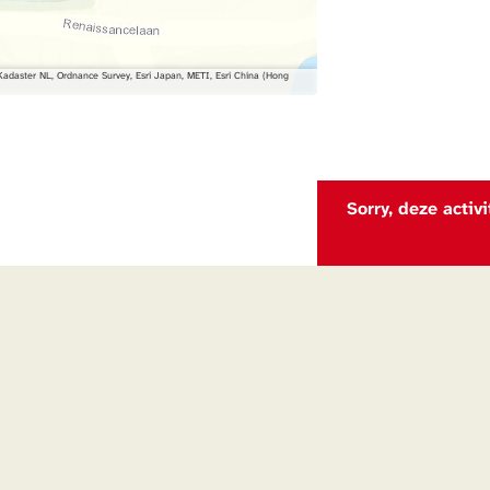
daster NL, Ordnance Survey, Esri Japan, METI, Esri China (Hong
Sorry, deze activ