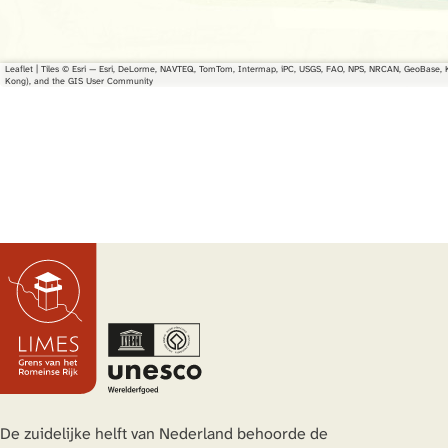
s
s
l
A
A
p
l
l
h
Leaflet
|
Tiles © Esri — Esri, DeLorme, NAVTEQ, TomTom, Intermap, iPC, USGS, FAO, NPS, NRCAN, GeoBase, Ka
Kong), and the GIS User Community
p
p
e
h
h
n
e
e
n
n
De zuidelijke helft van Nederland behoorde de