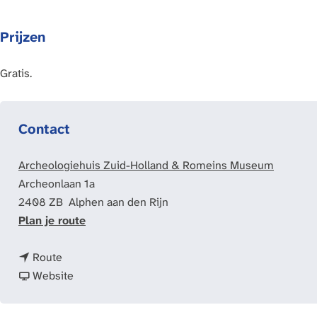
Prijzen
Gratis.
Contact
Archeologiehuis Zuid-Holland & Romeins Museum
Archeonlaan 1a
2408 ZB
Alphen aan den Rijn
n
Plan je route
a
n
a
Route
a
v
r
Website
a
a
L
r
n
e