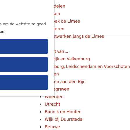
Wandelen
Fietsen
M
Bezoek de Limes
e
ijn om de website zo goed
Luisteren
n
an.
Kunstwerken langs de Limes
u
In de buurt van ...
Katwijk en Valkenburg
Voorburg, Leidschendam en Voorschoten
Leiden
Alphen aan den Rijn
Bodegraven
Woerden
Utrecht
Bunnik en Houten
Wijk bij Duurstede
Betuwe