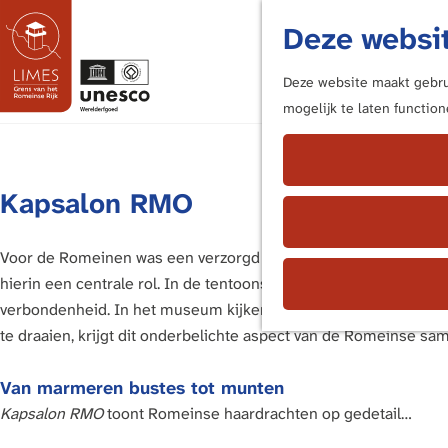
Deze websit
Deze website maakt gebrui
mogelijk te laten functio
G
a
n
Kapsalon RMO
a
a
r
Voor de Romeinen was een verzorgd uiterlijk geen kwestie van 
d
hierin een centrale rol. In de tentoonstelling
Kapsalon RMO
ont
e
verbondenheid. In het museum kijken Romeinse vrouwenportrette
h
te draaien, krijgt dit onderbelichte aspect van de Romeinse same
o
m
Van marmeren bustes tot munten
e
Kapsalon RMO
toont Romeinse haardrachten op gedetail…
p