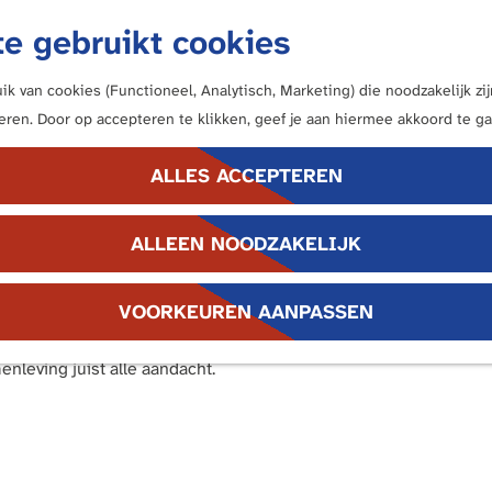
e gebruikt cookies
k van cookies (Functioneel, Analytisch, Marketing) die noodzakelijk z
neren. Door op accepteren te klikken, geef je aan hiermee akkoord te ga
ALLES ACCEPTEREN
ALLEEN NOODZAKELIJK
ijdelheid, maar een weerspiegeling van persoonlijkheid, social
VOORKEUREN AANPASSEN
dekt u dat haarstijlen in de Romeinse wereld veel meer waren dan
n de bezoekers aan, terwijl de kapsels aan de achterkant nauwe
nleving juist alle aandacht.