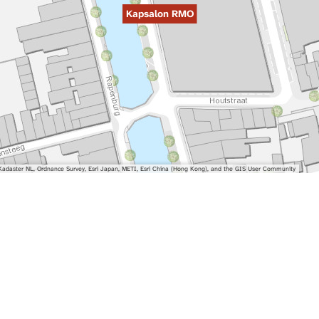
Kapsalon RMO
adaster NL, Ordnance Survey, Esri Japan, METI, Esri China (Hong Kong), and the GIS User Community