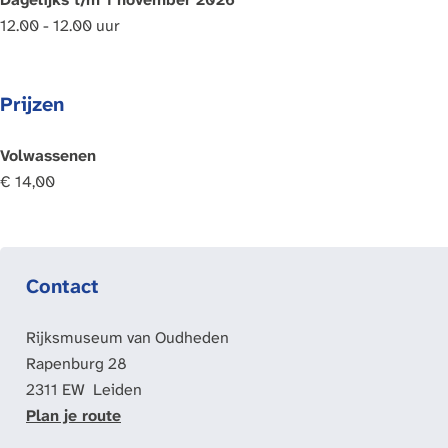
12.00 - 12.00 uur
Prijzen
Volwassenen
€ 14,00
Contact
Rijksmuseum van Oudheden
Rapenburg 28
2311 EW
Leiden
n
Plan je route
a