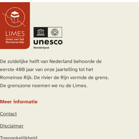
e
e
e
e
l
l
l
l
d
d
d
d
e
e
e
e
z
z
z
z
e
e
e
e
p
p
p
p
a
a
a
a
De zuidelijke helft van Nederland behoorde de
g
g
g
g
eerste 400 jaar van onze jaartelling tot het
i
i
i
i
Romeinse Rijk. De rivier de Rijn vormde de grens.
n
n
n
n
De grenszone noemen we nu de Limes.
a
a
a
a
o
o
o
o
Meer informatie
p
p
p
p
Contact
L
F
X
W
i
a
h
Disclaimer
n
c
a
Toegankelijkheid
k
e
t