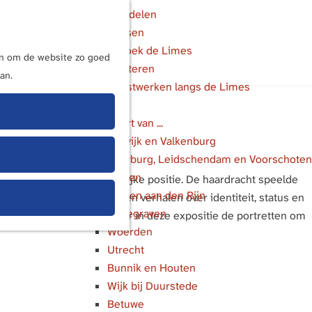
Wandelen
Fietsen
M
Bezoek de Limes
e
ijn om de website zo goed
Luisteren
n
an.
Kunstwerken langs de Limes
u
In de buurt van ...
Katwijk en Valkenburg
Voorburg, Leidschendam en Voorschoten
Leiden
e normen en maatschappelijke positie. De haardracht speelde
Alphen aan den Rijn
 mode alleen: ze vertellen verhalen over identiteit, status en
Bodegraven
lijks zichtbaar zijn. Door in deze expositie de portretten om
Woerden
Utrecht
Bunnik en Houten
Wijk bij Duurstede
Betuwe