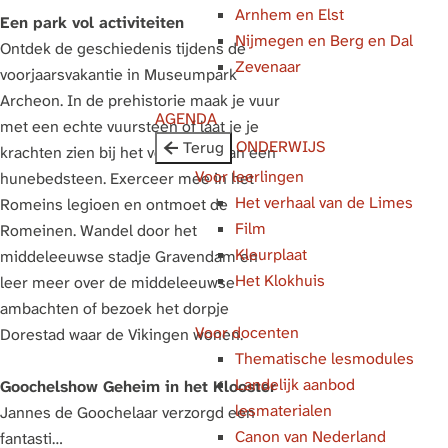
Arnhem en Elst
g
Een park vol activiteiten
Nijmegen en Berg en Dal
e
Ontdek de geschiedenis tijdens de
Zevenaar
voorjaarsvakantie in Museumpark
Archeon. In de prehistorie maak je vuur
AGENDA
met een echte vuursteen of laat je je
ONDERWIJS
Terug
krachten zien bij het verslepen van een
Voor leerlingen
hunebedsteen. Exerceer mee in het
Het verhaal van de Limes
Romeins legioen en ontmoet de
Film
Romeinen. Wandel door het
Kleurplaat
middeleeuwse stadje Gravendam en
Het Klokhuis
leer meer over de middeleeuwse
ambachten of bezoek het dorpje
Voor docenten
Dorestad waar de Vikingen wonen.
Thematische lesmodules
Landelijk aanbod
Goochelshow Geheim in het Klooster
lesmaterialen
Jannes de Goochelaar verzorgd een
Canon van Nederland
fantasti…