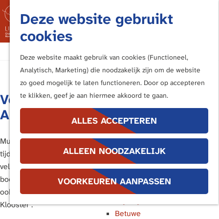
Fietsen
Deze website gebruikt
Bezoek de Limes
M
cookies
Luisteren
e
Kunstwerken langs de Limes
G
n
Deze website maakt gebruik van cookies (Functioneel,
a
u
Analytisch, Marketing) die noodzakelijk zijn om de website
In de buurt van ...
n
zo goed mogelijk te laten functioneren. Door op accepteren
Katwijk en Valkenburg
a
Voorjaarsvakantie in
te klikken, geef je aan hiermee akkoord te gaan.
Voorburg, Leidschendam en
a
Archeon
Voorschoten
r
ALLES ACCEPTEREN
Leiden
d
Alphen aan den Rijn
e
Museumpark Archeon opent de deuren
Bodegraven
ALLEEN NOODZAKELIJK
h
tijdens de voorjaarsvakantie. Naast de
Woerden
o
vele activiteiten, zwaardvechten,
Utrecht
m
boogschieten en verhalen op het park is
VOORKEUREN AANPASSEN
Bunnik en Houten
e
ook de leuke familieshow 'Geheim in het
Wijk bij Duurstede
p
Klooster'.
Betuwe
a