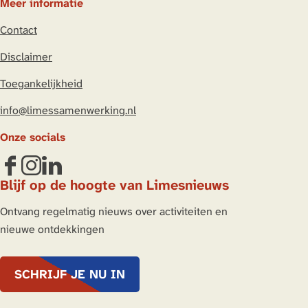
Meer informatie
Contact
Disclaimer
Toegankelijkheid
info@limessamenwerking.nl
Onze socials
F
I
L
Blijf op de hoogte van Limesnieuws
a
n
i
c
s
n
Ontvang regelmatig nieuws over activiteiten en
e
t
k
nieuwe ontdekkingen
b
a
e
o
g
d
SCHRIJF JE NU IN
o
r
I
k
a
n