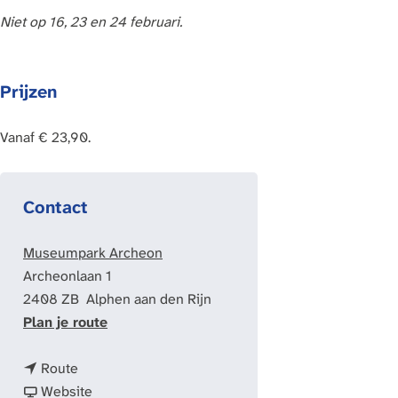
Niet op 16, 23 en 24 februari.
Prijzen
Vanaf € 23,90.
Contact
Museumpark Archeon
Archeonlaan 1
2408 ZB
Alphen aan den Rijn
n
Plan je route
a
n
a
Route
a
v
r
Website