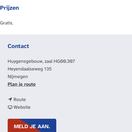
Prijzen
Gratis.
Contact
Huygensgebouw, zaal HG00.307
Heyendaalseweg 135
Nijmegen
n
Plan je route
a
n
a
Route
a
v
r
Website
a
a
D
r
n
a
MELD JE AAN.
D
D
g