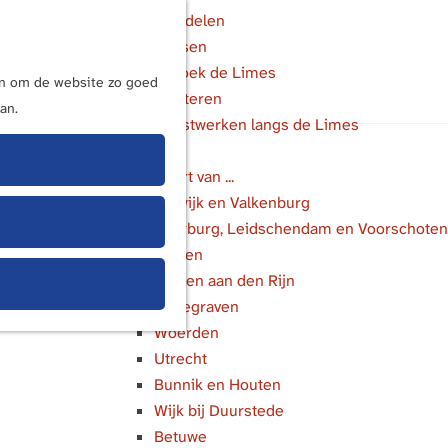
Wandelen
Fietsen
M
Bezoek de Limes
e
ijn om de website zo goed
Luisteren
n
an.
Kunstwerken langs de Limes
u
In de buurt van ...
Katwijk en Valkenburg
Voorburg, Leidschendam en Voorschoten
Leiden
Alphen aan den Rijn
Bodegraven
Woerden
Utrecht
Bunnik en Houten
Wijk bij Duurstede
Betuwe