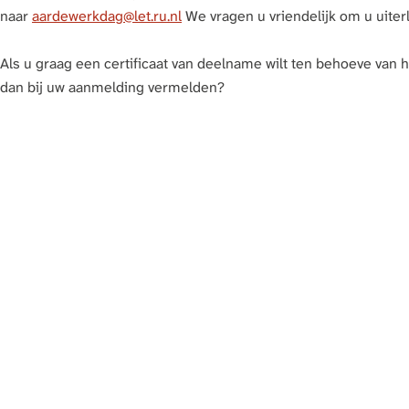
a
naar
aardewerkdag@let.ru.nl
We vragen u vriendelijk om u uiterl
g
e
Als u graag een certificaat van deelname wilt ten behoeve van he
dan bij uw aanmelding vermelden?