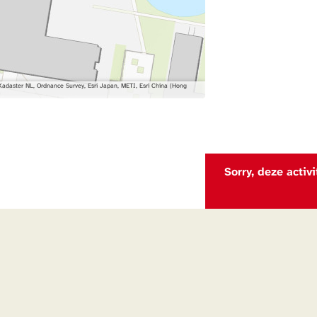
daster NL, Ordnance Survey, Esri Japan, METI, Esri China (Hong
Sorry, deze activ