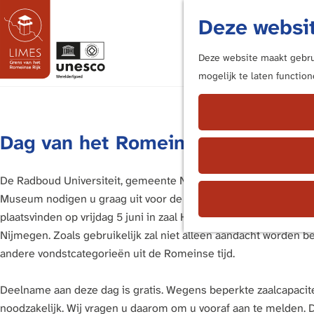
Deze websit
Deze website maakt gebrui
mogelijk te laten functio
G
a
n
Dag van het Romeinse Aardewerk
a
a
r
De Radboud Universiteit, gemeente Nijmegen (Bureau Archeolo
d
Museum nodigen u graag uit voor de 27ste Dag van het Romeinse
e
plaatsvinden op vrijdag 5 juni in zaal HG00.307 van het Huyg
h
Nijmegen. Zoals gebruikelijk zal niet alleen aandacht worden 
o
andere vondstcategorieën uit de Romeinse tijd.
m
e
Deelname aan deze dag is gratis. Wegens beperkte zaalcapacite
p
noodzakelijk. Wij vragen u daarom om u vooraf aan te melden. Di