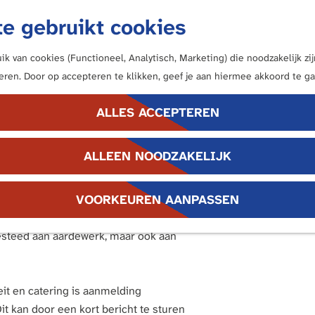
e gebruikt cookies
k van cookies (Functioneel, Analytisch, Marketing) die noodzakelijk z
neren. Door op accepteren te klikken, geef je aan hiermee akkoord te ga
ALLES ACCEPTEREN
ALLEEN NOODZAKELIJK
gie en Bodemkwaliteit) en het Valkhof
VOORKEUREN AANPASSEN
 Aardewerk, die dit jaar zal
ensgebouw, Heyendaalseweg 135 te
besteed aan aardewerk, maar ook aan
it en catering is aanmelding
t kan door een kort bericht te sturen