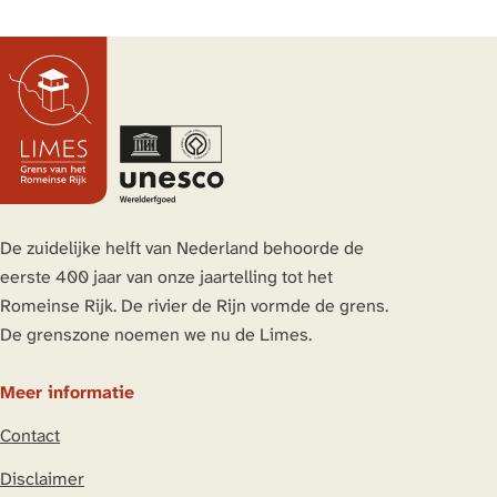
e
e
e
e
e
e
e
e
l
l
l
l
d
d
d
d
e
e
e
e
z
z
z
z
e
e
e
e
p
p
p
p
a
a
a
a
De zuidelijke helft van Nederland behoorde de
g
g
g
g
eerste 400 jaar van onze jaartelling tot het
i
i
i
i
Romeinse Rijk. De rivier de Rijn vormde de grens.
n
n
n
n
De grenszone noemen we nu de Limes.
a
a
a
a
o
o
o
o
Meer informatie
p
p
p
p
Contact
L
F
X
W
i
a
h
Disclaimer
n
c
a