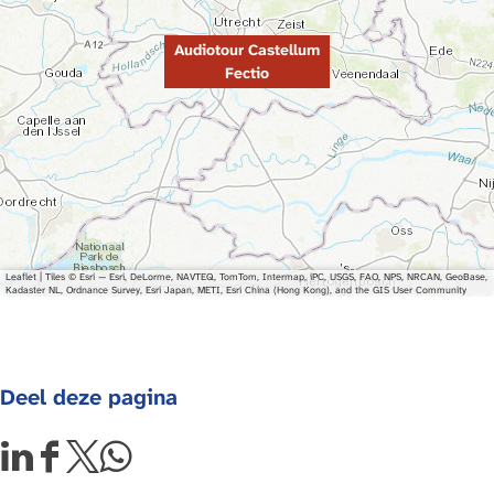
t
l
e
l
Audiotour Castellum
l
u
Fectio
l
m
u
F
m
e
F
c
e
t
c
i
t
o
Leaflet
|
Tiles © Esri — Esri, DeLorme, NAVTEQ, TomTom, Intermap, iPC, USGS, FAO, NPS, NRCAN, GeoBase,
Kadaster NL, Ordnance Survey, Esri Japan, METI, Esri China (Hong Kong), and the GIS User Community
i
o
Deel deze pagina
D
D
D
D