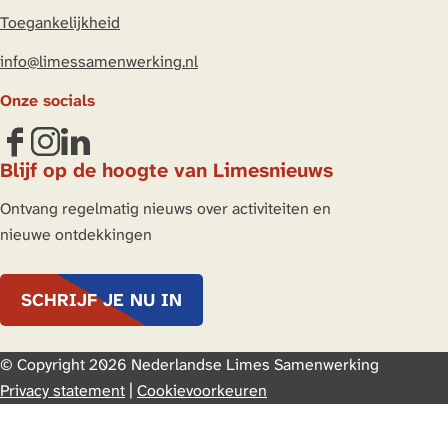
Toegankelijkheid
k
e
t
e
b
s
info@limessamenwerking.nl
d
o
A
Onze socials
I
o
p
n
k
p
F
I
L
Blijf op de hoogte van Limesnieuws
a
n
i
c
s
n
Ontvang regelmatig nieuws over activiteiten en
e
t
k
nieuwe ontdekkingen
b
a
e
o
g
d
SCHRIJF JE NU IN
o
r
I
k
a
n
L
m
L
© Copyright 2026 Nederlandse Limes Samenwerking
i
L
i
Privacy statement
|
Cookievoorkeuren
m
i
m
e
m
e