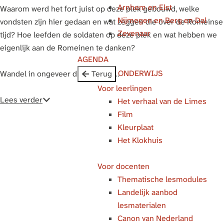
Arnhem en Elst
g
Waarom werd het fort juist op deze plek gebouwd, welke
Nijmegen en Berg en Dal
e
vondsten zijn hier gedaan en wat zeggen die over de Romeinse
Zevenaar
tijd? Hoe leefden de soldaten op deze plek en wat hebben we
eigenlijk aan de Romeinen te danken?
AGENDA
ONDERWIJS
Wandel in ongeveer drie kwartie…
Terug
Voor leerlingen
Lees verder
Het verhaal van de Limes
Film
Kleurplaat
Het Klokhuis
Voor docenten
Thematische lesmodules
Landelijk aanbod
lesmaterialen
Canon van Nederland