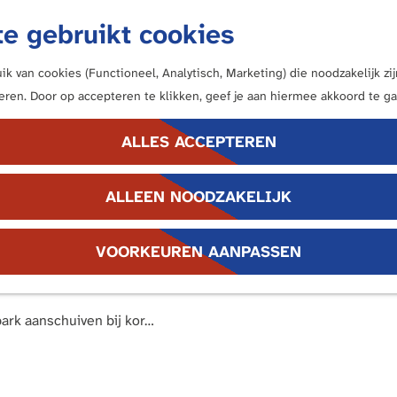
e gebruikt cookies
k van cookies (Functioneel, Analytisch, Marketing) die noodzakelijk z
neren. Door op accepteren te klikken, geef je aan hiermee akkoord te ga
ALLES ACCEPTEREN
ALLEEN NOODZAKELIJK
uren van tientallen cultuurhistorische gebouwen en parken m
VOORKEUREN AANPASSEN
n.
Bezoekers kunnen GRATIS naar binnen en een speciale rondlei
park aanschuiven bij kor…