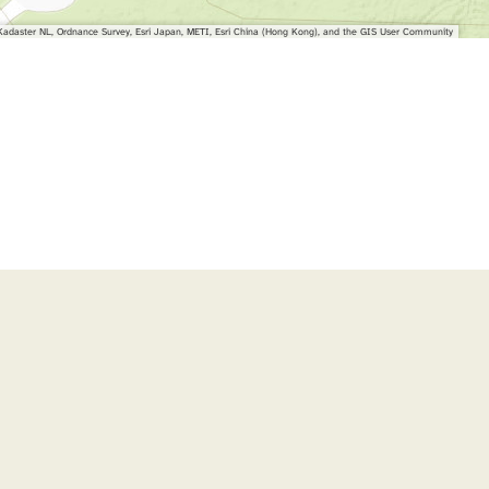
adaster NL, Ordnance Survey, Esri Japan, METI, Esri China (Hong Kong), and the GIS User Community