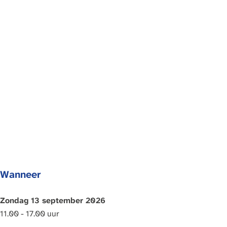
a
g
e
Wanneer
Zondag 13 september 2026
11.00 - 17.00 uur