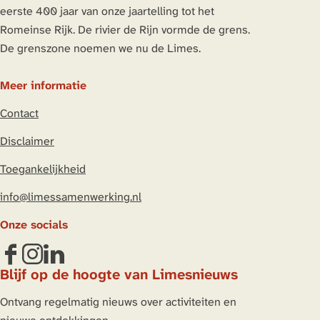
g
g
g
g
eerste 400 jaar van onze jaartelling tot het
i
i
i
i
Romeinse Rijk. De rivier de Rijn vormde de grens.
n
n
n
n
De grenszone noemen we nu de Limes.
a
a
a
a
o
o
o
o
Meer informatie
p
p
p
p
Contact
L
F
X
W
i
a
h
Disclaimer
n
c
a
Toegankelijkheid
k
e
t
e
b
s
info@limessamenwerking.nl
d
o
A
Onze socials
I
o
p
n
k
p
F
I
L
Blijf op de hoogte van Limesnieuws
a
n
i
c
s
n
Ontvang regelmatig nieuws over activiteiten en
e
t
k