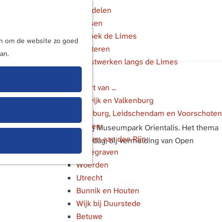
Wandelen
Fietsen
M
Bezoek de Limes
e
ijn om de website zo goed
Luisteren
n
an.
Kunstwerken langs de Limes
u
In de buurt van ...
Katwijk en Valkenburg
Voorburg, Leidschendam en Voorschoten
Leiden
et monumenten, zo ook bij Museumpark Orientalis. Het thema
Alphen aan den Rijn
ding volgen tijdens deze dag, bij vermelding van Open
Bodegraven
Woerden
Utrecht
Bunnik en Houten
Wijk bij Duurstede
Betuwe