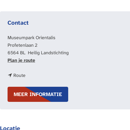
Contact
Museumpark Orientalis
Profetenlaan 2
6564 BL
Heilig Landstichting
n
Plan je route
a
n
a
Route
a
r
a
O
MEER INFORMATIE
r
p
O
e
p
n
e
M
Locatie
n
o