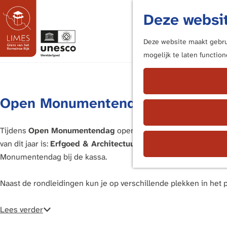
Deze websit
Deze website maakt gebrui
mogelijk te laten functio
G
a
n
Open Monumentendag
a
a
r
Tijdens
Open Monumentendag
opent Natuurmonumenten de de
d
van dit jaar is:
Erfgoed & Architectuur:
Gebouw(d) om te blijve
e
Monumentendag bij de kassa.
h
o
Naast de rondleidingen kun je op verschillende plekken in het 
m
e
Lees verder
p