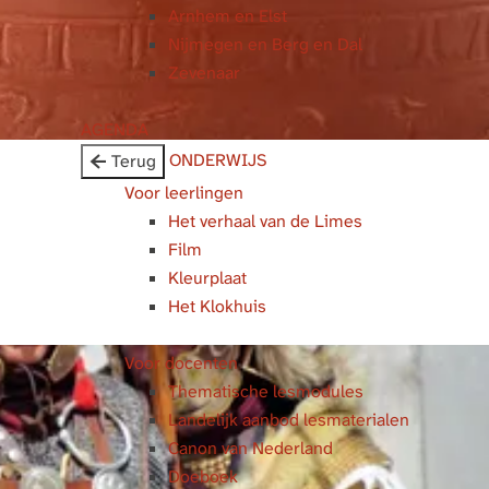
Arnhem en Elst
m
Nijmegen en Berg en Dal
Zevenaar
AGENDA
ONDERWIJS
Terug
Voor leerlingen
Het verhaal van de Limes
Film
Kleurplaat
Het Klokhuis
Voor docenten
Thematische lesmodules
Landelijk aanbod lesmaterialen
Canon van Nederland
Doeboek