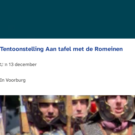
j
t
a
:
e
e
g
e
e
r
o
p
Tentoonstelling Aan tafel met de Romeinen
:
T
t/m 13 december
e
n
In
Voorburg
t
o
o
n
s
t
e