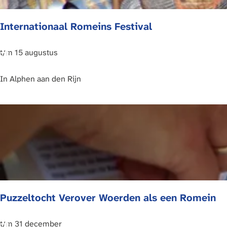
l
Internationaal Romeins Festival
l
i
n
I
t/m 15 augustus
g
n
A
t
In
Alphen aan den Rijn
a
e
n
r
t
n
a
a
f
t
e
i
l
o
m
n
Puzzeltocht Verover Woerden als een Romein
e
a
t
a
d
l
P
t/m 31 december