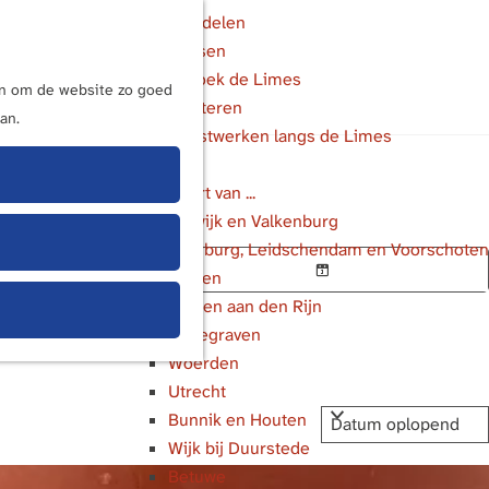
Wandelen
Fietsen
M
Bezoek de Limes
e
ijn om de website zo goed
Luisteren
n
an.
Kunstwerken langs de Limes
u
In de buurt van ...
Katwijk en Valkenburg
Voorburg, Leidschendam en Voorschoten
Leiden
K
Alphen aan den Rijn
i
Bodegraven
e
Woerden
s
Utrecht
d
Bunnik en Houten
a
Wijk bij Duurstede
t
Betuwe
u